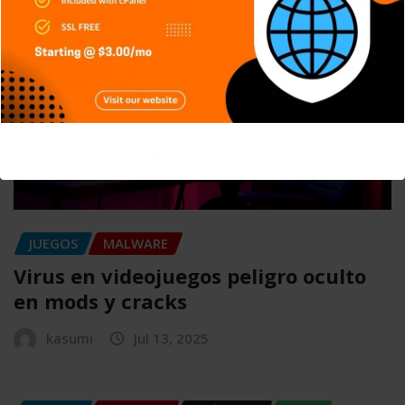
This will close in
4
seconds
JUEGOS
MALWARE
Virus en videojuegos peligro oculto
en mods y cracks
kasumi
Jul 13, 2025