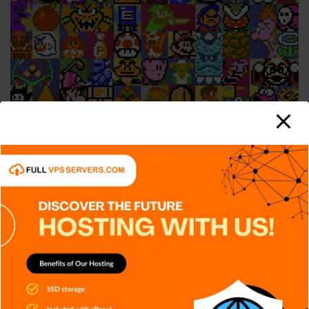
DISPOSITIVOS
JUEGOS
NOTICIAS
RETRO
TECH
TECNOLOGÍA
Videojuegos retro: más que
entretenimiento, una herencia
cultural
Carlos Conde
Ago 29, 2025