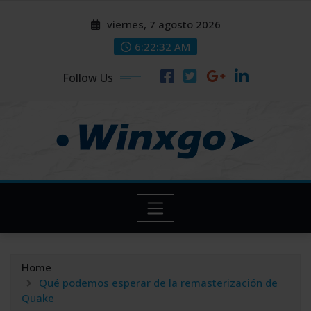
Skip
modal-check
modal-check
viernes, 7 agosto 2026
to
content
6:22:33 AM
Follow Us
Home
Qué podemos esperar de la remasterización de
Quake