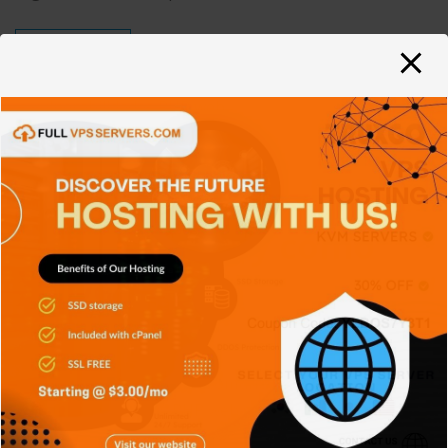
READ MORE
PLATAFORMAS
Vulnerabilidades PHP
web en sitios y cómo
prevenirlas
kasumi
Jun 25, 2025
0
Las vulnerabilidades más comunes en sitios web PHP
Las vulnerabilidades PHP web son una amenaza
constante para sitios que no…