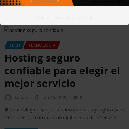
READ MORE
This will close in
5
seconds
TECH
TECNOLOGÍA
Hosting seguro
confiable para elegir el
mejor servicio
kasumi
Jun 25, 2025
0
🛡️ Cómo elegir el mejor servicio de hosting seguro para
tu sitio web En un entorno digital lleno de amenazas,…