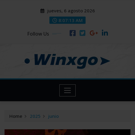
Skip
modal-check
modal-check
jueves, 6 agosto 2026
to
content
8:07:14 AM
Follow Us
Home
2025
junio