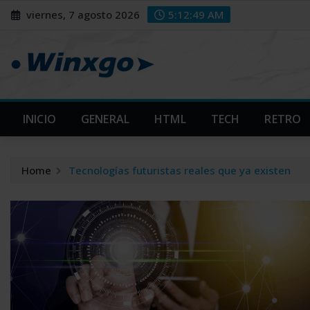
Skip
modal-check
modal-check
viernes, 7 agosto 2026
5:12:50 AM
to
content
INICIO
GENERAL
HTML
TECH
RETRO
Home
Tecnologías futuristas reales que ya existen