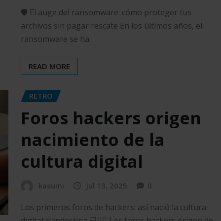
🛡️ El auge del ransomware: cómo proteger tus
archivos sin pagar rescate En los últimos años, el
ransomware se ha…
READ MORE
RETRO
Foros hackers origen
nacimiento de la
cultura digital
kasumi
Jul 13, 2025
0
Los primeros foros de hackers: así nació la cultura
digital clandestina 💻🕵️‍♂️ Los foros hackers origen de