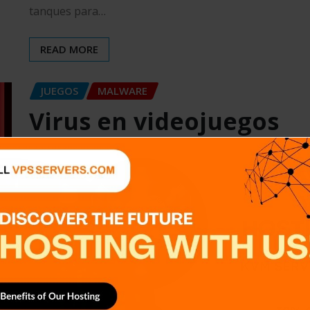
tanques para…
READ MORE
JUEGOS
MALWARE
Virus en videojuegos
peligro oculto en
mods y cracks
kasumi
Jul 13, 2025
0
Virus en videojuegos: cómo se infiltran en mods o
cracks Hoy en día, descargar mods o cracks para
videojuegos se…