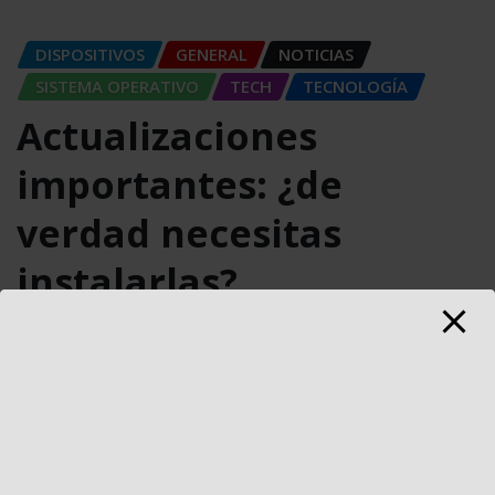
DISPOSITIVOS
GENERAL
NOTICIAS
SISTEMA OPERATIVO
TECH
TECNOLOGÍA
Actualizaciones
importantes: ¿de
verdad necesitas
instalarlas?
Carlos Conde
Ago 28, 2025
0
Muchas personas ignoran las actualizaciones de
software pensando que son solo cambios estéticos o
molestias temporales. Sin embargo, la mayoría…