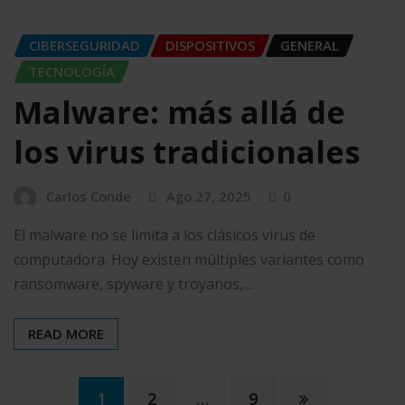
CIBERSEGURIDAD
DISPOSITIVOS
GENERAL
TECNOLOGÍA
Malware: más allá de
los virus tradicionales
Carlos Conde
Ago 27, 2025
0
El malware no se limita a los clásicos virus de
computadora. Hoy existen múltiples variantes como
ransomware, spyware y troyanos,…
READ MORE
Paginación
1
2
…
9