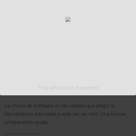
READ MORE
GENERAL
RANSOMWARE
SISTEMA OPERATIVO
TECNOLOGÍA
Comparativas de
software: cómo elegir
la mejor opción
This will close in
6
seconds
Carlos Conde
Ago 28, 2025
0
La oferta de software es tan amplia que elegir la
herramienta adecuada puede ser un reto. Una buena
comparativa ayuda…