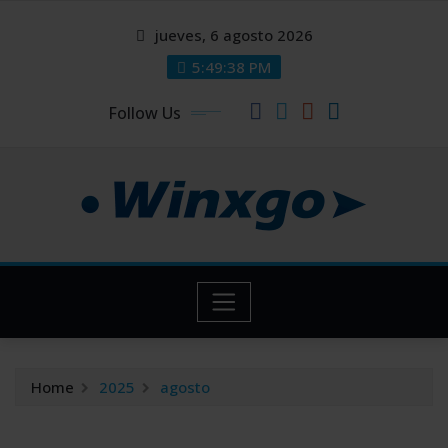
Skip
modal-check
modal-check
jueves, 6 agosto 2026
to
content
5:49:38 PM
Follow Us
Home
2025
agosto