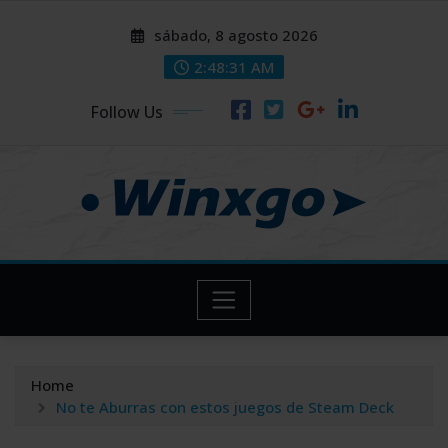
Skip
modal-check
modal-check
sábado, 8 agosto 2026
to
content
2:48:32 AM
Follow Us
Home
No te Aburras con estos juegos de Steam Deck