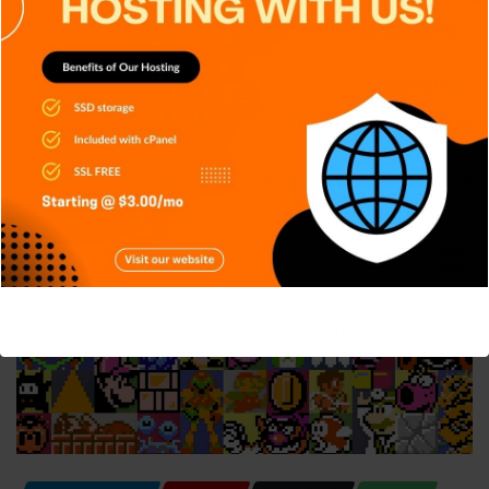
CONSOLAS
GENERAL
JUEGOS
TECH
TECNOLOGÍA
Cómo los eSports se están
profesionalizando
Carlos Conde
Sep 12, 2025
This will close in
4
seconds