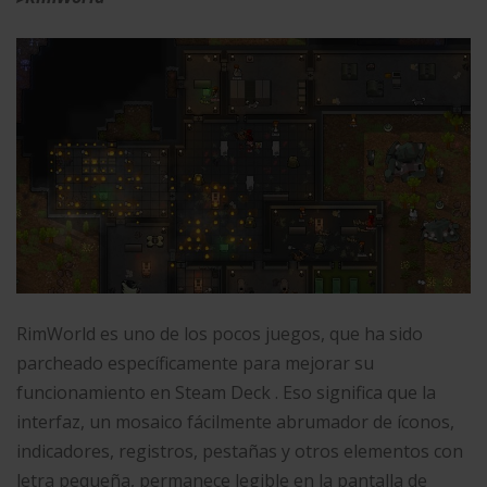
RimWorld es uno de los pocos juegos, que ha sido
parcheado específicamente para mejorar su
funcionamiento en Steam Deck . Eso significa que la
interfaz, un mosaico fácilmente abrumador de íconos,
indicadores, registros, pestañas y otros elementos con
letra pequeña, permanece legible en la pantalla de