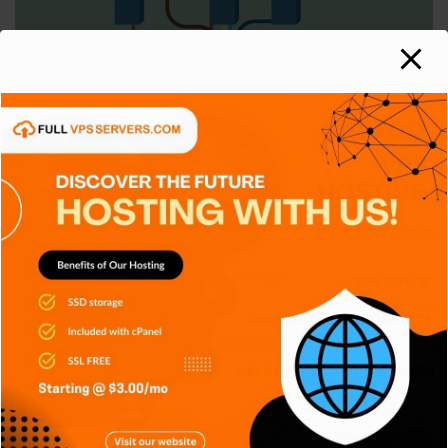
SIN CATEGORÍA
FTP
M. Varela
Mar 18, 2021
0
El Protocolo de transferencia de archivos (en inglés File
Transfer Protocol o FTP) es un protocolo de red para
la…