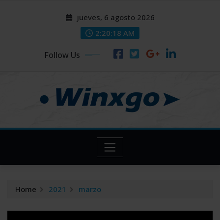
Skip
modal-check
modal-check
jueves, 6 agosto 2026
to
content
2:20:19 AM
Follow Us
Home
2021
marzo