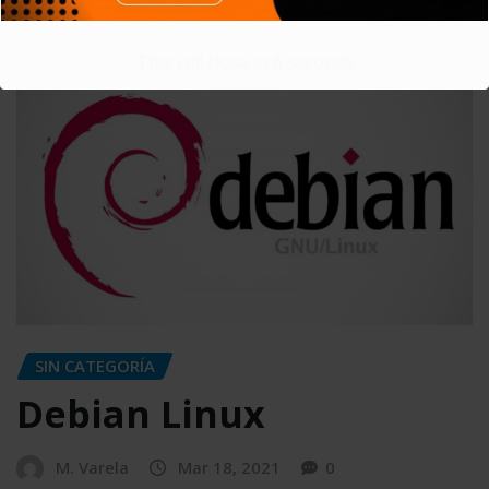
READ MORE
This will close in
5
seconds
SIN CATEGORÍA
Debian Linux
M. Varela
Mar 18, 2021
0