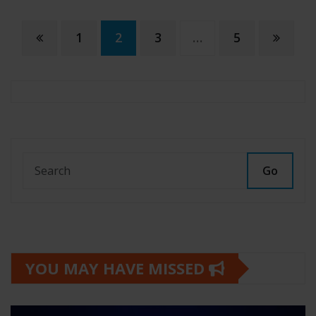
Paginación
1
2
3
…
5
de
entradas
Go
YOU MAY HAVE MISSED