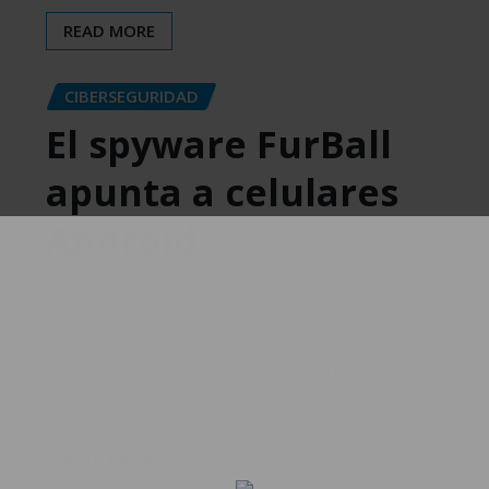
READ MORE
CIBERSEGURIDAD
El spyware FurBall
apunta a celulares
Android
Rodrigo Ramirez
Oct 27, 2022
0
Los spywares son un problema para todos los
usuarios y ahora hablaremos de uno llamado
FurBall que apunta a usuarios…
READ MORE