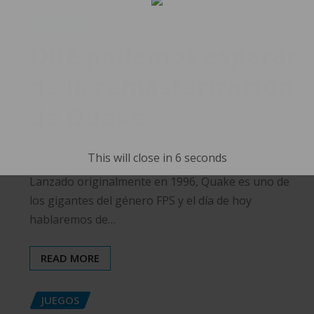
JUEGOS
Qué podemos esperar
de la remasterización
de Quake
Rodrigo Ramirez
Oct 27, 2022
0
This will close in
5
seconds
Lanzado originalmente en 1996, Quake es uno de
los gigantes del género FPS y el día de hoy
hablaremos de…
READ MORE
JUEGOS