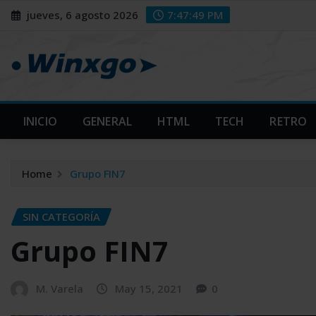
Skip
modal-check
modal-check
jueves, 6 agosto 2026
7:47:50 PM
to
content
INICIO
GENERAL
HTML
TECH
RETRO
Home
Grupo FIN7
SIN CATEGORÍA
Grupo FIN7
M. Varela
May 15, 2021
0