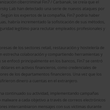
nización cibercriminal Fin7 / Carbanak, se creía que el
persky Lab han detectado una serie de nuevos ataques por
. Según los expertos de la compañía, Fin7 podría haber
s, habría incrementado la sofisticación de sus métodos,
guridad legítimo para reclutar empleados profesionales y
resas de los sectores retail, restauración y hostelería de
en estrecha colaboración y compartiendo herramientas y
se enfocó principalmente en los bancos, Fin7 se centró
dólares en activos financieros, como credenciales de
ores de los departamentos financieros. Una vez que los
irieron dinero a cuentas en el extranjero.
o ha continuado su actividad, implementando campañas
o malware a cada objetivo a través de correos electrónicos
dores intercambiaron mensajes con sus víctimas durante