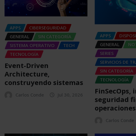
APPS
CIBERSEGURIDAD
APPS
DISPOS
GENERAL
SIN CATEGORÍA
GENERAL
NOT
SISTEMA OPERATIVO
TECH
SERIES
TECNOLOGÍA
SERVICIOS DE T
Event-Driven
SIN CATEGORÍA
Architecture,
TECNOLOGÍA
construyendo sistemas
FinSecOps, 
Carlos Conde
Jul 30, 2026
seguridad f
operaciones
Carlos Conde