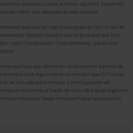
ocumentos maliciosos como archivos adjuntos. Kaspersky
podrían haber sido atacadas de esta manera.
iminales que operan bajo el paraguas de Fin7. El uso de
ocedimientos tácticos muestra que es probable que Fin7
idos, como CobaltGoblin / EmpireMonkey, que se cree
entral.
empresa falsa que afirma ser un proveedor legítimo de
la empresa está registrado en el servidor que Fin7 utiliza
se ha utilizado para reclutar a investigadores de
amas e intérpretes a través de sitios de trabajo legítimos
 en estas empresas falsas no sospechaban que estaban