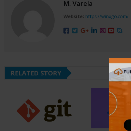
M. Varela
Website:
https://winxgo.com/
RELATED STORY