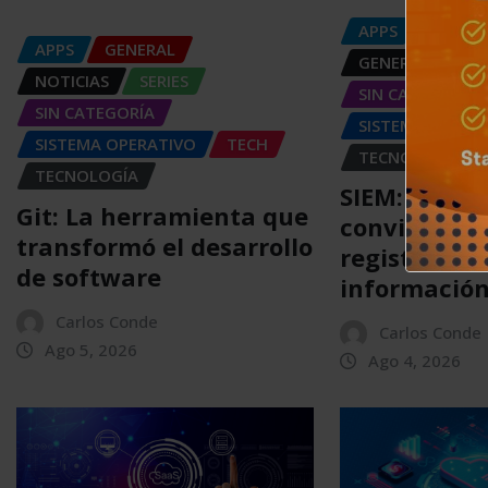
APPS
DISPOS
APPS
GENERAL
GENERAL
NOT
NOTICIAS
SERIES
SIN CATEGORÍA
SIN CATEGORÍA
SISTEMA OPERA
SISTEMA OPERATIVO
TECH
TECNOLOGÍA
TECNOLOGÍA
SIEM: El sis
Git: La herramienta que
convierte m
transformó el desarrollo
registros en
de software
informació
Carlos Conde
Carlos Conde
Ago 5, 2026
Ago 4, 2026