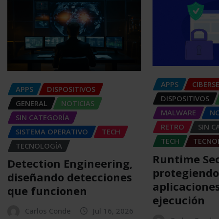
APPS
CIBERS
APPS
DISPOSITIVOS
DISPOSITIVOS
GENERAL
NOTICIAS
MALWARE
NO
SIN CATEGORÍA
RETRO
SIN C
SISTEMA OPERATIVO
TECH
TECH
TECNO
TECNOLOGÍA
Runtime Sec
Detection Engineering,
protegiendo
diseñando detecciones
aplicacione
que funcionen
ejecución
Carlos Conde
Jul 16, 2026