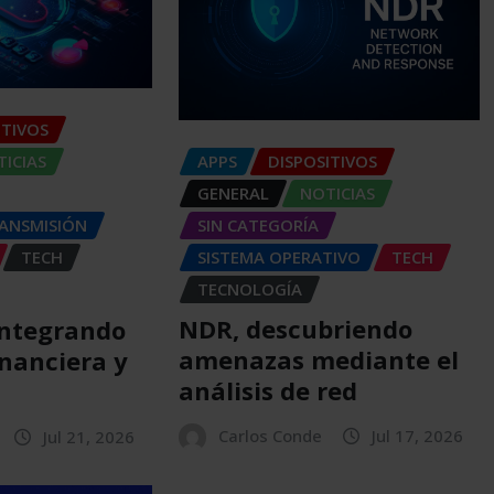
ITIVOS
APPS
DISPOSITIVOS
ICIAS
GENERAL
NOTICIAS
SIN CATEGORÍA
RANSMISIÓN
SISTEMA OPERATIVO
TECH
TECH
TECNOLOGÍA
NDR, descubriendo
integrando
amenazas mediante el
inanciera y
análisis de red
Carlos Conde
Jul 17, 2026
Jul 21, 2026