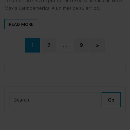
El contenido será el punto fuerte de la llegada de HBO
Max a Latinoamérica. A un mes de su arribo,…
READ MORE
Paginación
1
2
…
9
de
entradas
Go