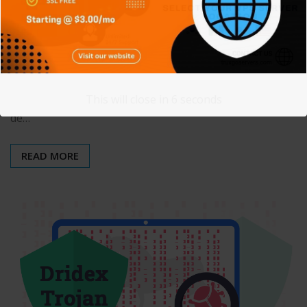
WordPress
M. Varela
May 29, 2021
0
WordPress es un sistema de gestión de contenidos
lanzado el 27 de mayo de 2003, enfocado a la creación
This will close in
5
seconds
de…
READ MORE