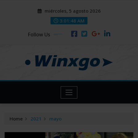
Skip
modal-check
modal-check
miércoles, 5 agosto 2026
to
content
3:01:49 AM
Follow Us
Home
2021
mayo