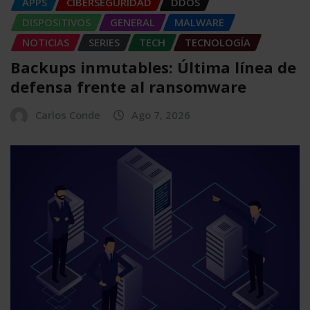
APPS
CIBERSEGURIDAD
DDOS
DISPOSITIVOS
GENERAL
MALWARE
NOTICIAS
SERIES
TECH
TECNOLOGÍA
Backups inmutables: Última línea de
defensa frente al ransomware
Carlos Conde
Ago 7, 2026