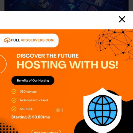
APPS
DISPOSITIVOS
GENERAL
NOTICIAS
RETRO
SERIES
SIN CATEGORÍA
SISTEMA OPERATIVO
TECH
TECNOLOGÍA
Edge AI: Inteligencia Artificial toma
decisiones sin depender
Carlos Conde
Ago 6, 2026