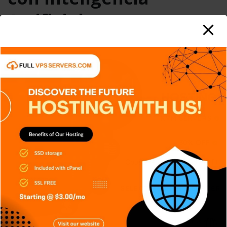
Artificial
Carlos Conde
Ago 6, 2026
0
Desbloquear un teléfono con solo mirar la pantalla
parece algo cotidiano, pero detrás de esa acción ocurre
un proceso tecnológico…
READ MORE