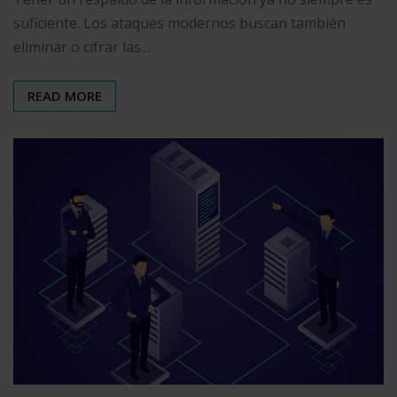
suficiente. Los ataques modernos buscan también
eliminar o cifrar las…
READ MORE