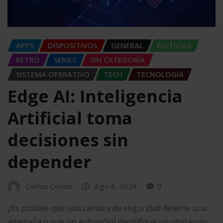
APPS
DISPOSITIVOS
GENERAL
NOTICIAS
RETRO
SERIES
SIN CATEGORÍA
SISTEMA OPERATIVO
TECH
TECNOLOGÍA
Edge AI: Inteligencia
Artificial toma
decisiones sin
depender
Carlos Conde
Ago 6, 2026
0
¿Es posible que una cámara de seguridad detecte una
amenaza o que un automóvil identifique un obstáculo