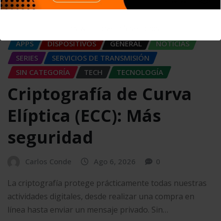
This will close in
4
seconds
APPS
DISPOSITIVOS
GENERAL
NOTICIAS
SERIES
SERVICIOS DE TRANSMISIÓN
SIN CATEGORÍA
TECH
TECNOLOGÍA
Criptografía de Curva
Elíptica (ECC): Más
seguridad
Carlos Conde
Ago 6, 2026
0
La criptografía protege prácticamente todas nuestras
actividades digitales, desde realizar una compra en
línea hasta enviar un mensaje privado. Sin…