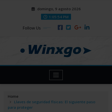
Skip
modal-check
modal-check
domingo, 9 agosto 2026
to
content
1:05:55 PM
Follow Us
Home
Llaves de seguridad físicas: El siguiente paso
para proteger