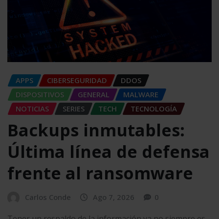
APPS
CIBERSEGURIDAD
DDOS
DISPOSITIVOS
GENERAL
MALWARE
NOTICIAS
SERIES
TECH
TECNOLOGÍA
Backups inmutables:
Última línea de defensa
frente al ransomware
Carlos Conde
Ago 7, 2026
0
Tener un respaldo de la información ya no siempre es