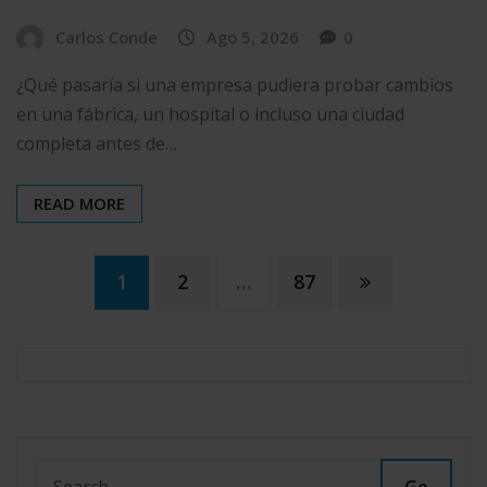
Carlos Conde
Ago 5, 2026
0
¿Qué pasaría si una empresa pudiera probar cambios
en una fábrica, un hospital o incluso una ciudad
completa antes de…
READ MORE
Paginación
1
2
…
87
de
entradas