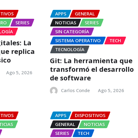
ITIVOS
APPS
GENERAL
TRO
SERIES
NOTICIAS
SERIES
LOGÍA
SIN CATEGORÍA
SISTEMA OPERATIVO
TECH
itales: La
TECNOLOGÍA
que replica
sico
Git: La herramienta que
transformó el desarrollo
Ago 5, 2026
de software
Carlos Conde
Ago 5, 2026
ITIVOS
APPS
DISPOSITIVOS
ICIAS
GENERAL
NOTICIAS
SERIES
TECH