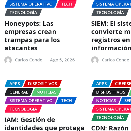
SISTEMA OPERATIVO
TECH
SISTEMA OPERA
TECNOLOGÍA
TECNOLOGÍA
Honeypots: Las
SIEM: El sis
empresas crean
convierte m
trampas para los
registros en
atacantes
informació
Carlos Conde
Ago 5, 2026
Carlos Conde
APPS
DISPOSITIVOS
APPS
CIBERS
GENERAL
NOTICIAS
DISPOSITIVOS
SISTEMA OPERATIVO
TECH
NOTICIAS
SER
TECNOLOGÍA
SISTEMA OPERA
TECNOLOGÍA
IAM: Gestión de
identidades que protege
CDN: Razón 