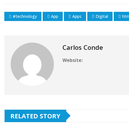
#technology
App
Apps
Digital
htm
Carlos Conde
Website:
RELATED STORY