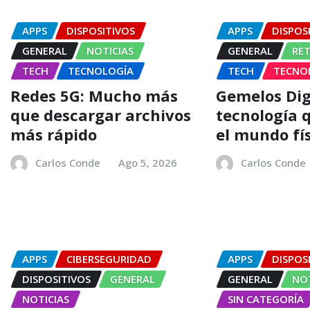
APPS
DISPOSITIVOS
APPS
DISPOS
GENERAL
NOTICIAS
GENERAL
RE
TECH
TECNOLOGÍA
TECH
TECNO
Redes 5G: Mucho más
Gemelos Dig
que descargar archivos
tecnología 
más rápido
el mundo fí
Carlos Conde
Ago 5, 2026
Carlos Conde
APPS
CIBERSEGURIDAD
APPS
DISPOS
DISPOSITIVOS
GENERAL
GENERAL
NOT
NOTICIAS
SIN CATEGORÍA