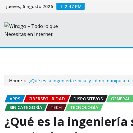
Skip
jueves, 6 agosto 2026
2:47 PM
to
content
Inicio
General
HTML
Tech
Retro
Home
¿Qué es la ingeniería social y cómo manipula a 
APPS
CIBERSEGURIDAD
DISPOSITIVOS
GENERAL
SIN CATEGORÍA
TECH
TECNOLOGÍA
¿Qué es la ingeniería