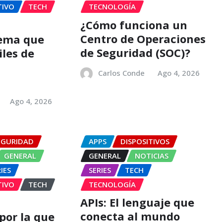
TIVO
TECH
TECNOLOGÍA
¿Cómo funciona un
Centro de Operaciones
tema que
de Seguridad (SOC)?
iles de
Carlos Conde
Ago 4, 2026
n
Ago 4, 2026
EGURIDAD
APPS
DISPOSITIVOS
GENERAL
GENERAL
NOTICIAS
IES
SERIES
TECH
TIVO
TECH
TECNOLOGÍA
APIs: El lenguaje que
conecta al mundo
por la que