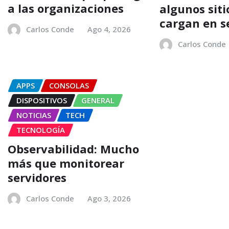
a las organizaciones
algunos sit
cargan en 
Carlos Conde
Ago 4, 2026
Carlos Conde
APPS
CONSOLAS
DISPOSITIVOS
GENERAL
NOTICIAS
TECH
TECNOLOGÍA
Observabilidad: Mucho
más que monitorear
servidores
Carlos Conde
Ago 3, 2026