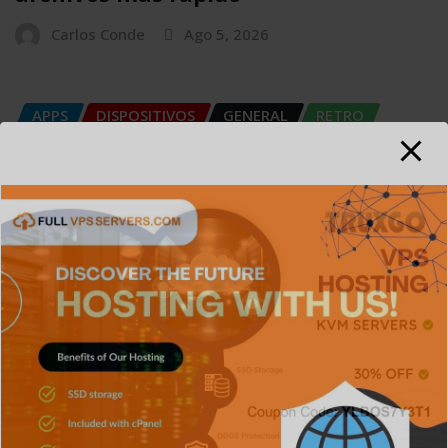
Carlos Conde
Ago 5, 2026
APPS
DISPOSITIVOS
GENERAL
RETRO
SERIES
TECH
TECNOLOGÍA
Gemelos Digitales: La tecnología que
replica el mundo físico
Carlos Conde
Ago 5, 2026
APPS
GENERAL
NOTICIAS
SERIES
SIN CATEGORÍA
SISTEMA OPERATIVO
TECH
TECNOLOGÍA
Git: La herramienta que transformó