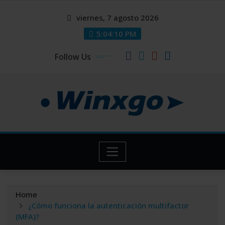
Skip
modal-check
modal-check
viernes, 7 agosto 2026
to
content
5:04:11 PM
Follow Us
Home
¿Cómo funciona la autenticación multifactor
(MFA)?