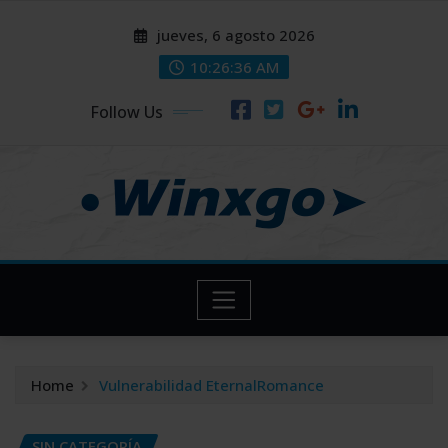
Skip
modal-check
modal-check
jueves, 6 agosto 2026
to
content
10:26:37 AM
Follow Us
Home
Vulnerabilidad EternalRomance
SIN CATEGORÍA