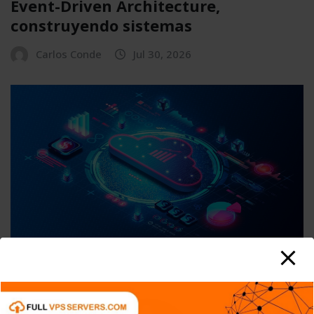
Event-Driven Architecture,
construyendo sistemas
Carlos Conde
Jul 30, 2026
APPS
DISPOSITIVOS
GENERAL
NOTICIAS
SERIES
SERVICIOS DE TRANSMISIÓN