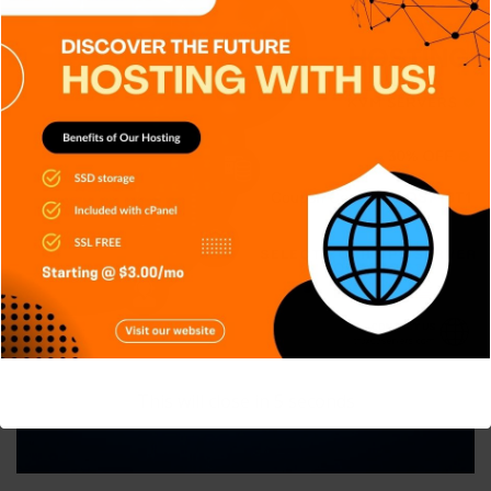
SIN CATEGORÍA
TECH
TECNOLOGÍA
FinSecOps, integrando seguridad
financiera y operaciones
Carlos Conde
Jul 21, 2026
This will close in
4
seconds