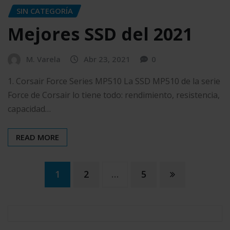
SIN CATEGORÍA
Mejores SSD del 2021
M. Varela
Abr 23, 2021
0
1. Corsair Force Series MP510 La SSD MP510 de la serie
Force de Corsair lo tiene todo: rendimiento, resistencia,
capacidad…
READ MORE
Paginación
1
2
…
5
de