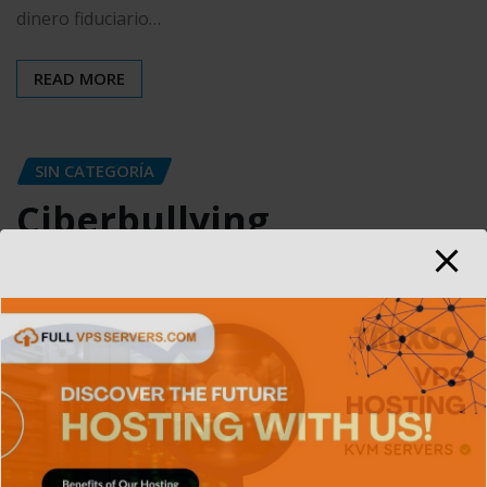
dinero fiduciario…
READ MORE
SIN CATEGORÍA
Ciberbullying
M. Varela
Abr 26, 2021
0
El ciberacoso (derivado del término en inglés
cyberbullying), también denominado acoso virtual, es el
uso de medios digitales para molestar…
READ MORE