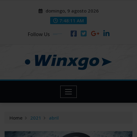
Skip
modal-check
modal-check
domingo, 9 agosto 2026
to
content
7:48:12 AM
Follow Us
Home
2021
abril