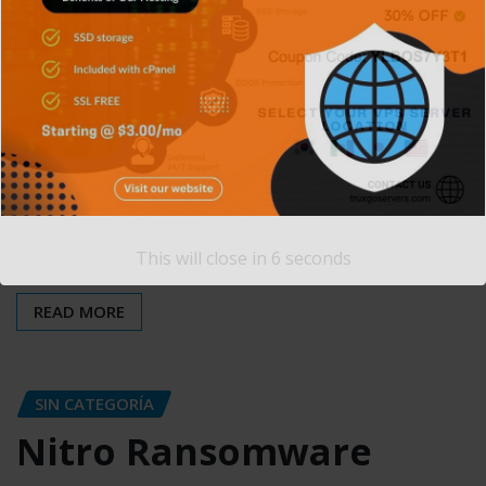
SIN CATEGORÍA
Tor
M. Varela
Abr 26, 2021
0
Tor (The Onion Router -en español- El Enrutador
Cebolla) es un proyecto cuyo objetivo principal es el
desarrollo de una…
This will close in
5
seconds
READ MORE
SIN CATEGORÍA
Nitro Ransomware