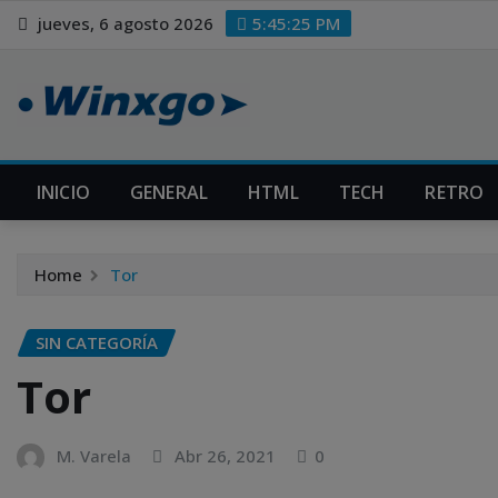
Skip
modal-check
modal-check
jueves, 6 agosto 2026
5:45:26 PM
to
content
INICIO
GENERAL
HTML
TECH
RETRO
Home
Tor
SIN CATEGORÍA
Tor
M. Varela
Abr 26, 2021
0