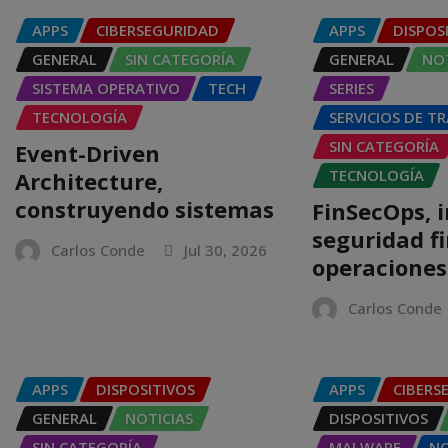
APPS
CIBERSEGURIDAD
APPS
DISPOS
GENERAL
SIN CATEGORÍA
GENERAL
NOT
SISTEMA OPERATIVO
TECH
SERIES
TECNOLOGÍA
SERVICIOS DE T
SIN CATEGORÍA
Event-Driven
TECNOLOGÍA
Architecture,
construyendo sistemas
FinSecOps, 
seguridad f
Carlos Conde
Jul 30, 2026
operaciones
Carlos Conde
APPS
DISPOSITIVOS
APPS
CIBERS
GENERAL
NOTICIAS
DISPOSITIVOS
SIN CATEGORÍA
MALWARE
NO