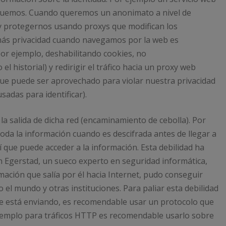
iquemos. Cuando queremos un anonimato a nivel de
 y protegernos usando proxys que modifican los
más privacidad cuando navegamos por la web es
r ejemplo, deshabilitando cookies, no
el historial) y redirigir el tráfico hacia un proxy web
o que puede ser aprovechado para violar nuestra privacidad
adas para identificar).
a la salida de dicha red (encaminamiento de cebolla). Por
toda la información cuando es descifrada antes de llegar a
 que puede acceder a la información. Esta debilidad ha
 Egerstad, un sueco experto en seguridad informática,
mación que salía por él hacia Internet, pudo conseguir
l mundo y otras instituciones. Para paliar esta debilidad
se está enviando, es recomendable usar un protocolo que
ejemplo para tráficos HTTP es recomendable usarlo sobre