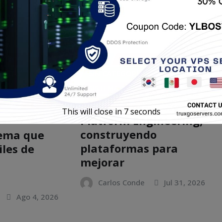
ITIVOS
APPS
GENERAL
RETRO
ICIAS
SIN CATEGORÍA
SISTEMA OPERATIVO
TECH
TIVO
TECH
TECNOLOGÍA
This will close in
6
seconds
Platform Engineering,
construyendo
tema que
plataformas para
iles de
mejorar
n
Carlos Conde
Jul 31, 2026
Ago 4, 2026