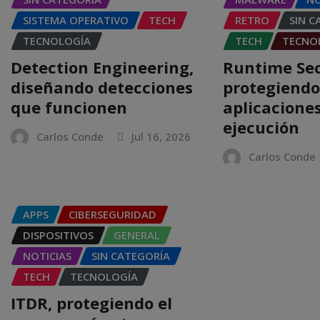
SISTEMA OPERATIVO
TECH
RETRO
SIN C
TECNOLOGÍA
TECH
TECNO
Detection Engineering,
Runtime Sec
diseñando detecciones
protegiendo
que funcionen
aplicacione
ejecución
Carlos Conde
Jul 16, 2026
Carlos Conde
APPS
CIBERSEGURIDAD
DISPOSITIVOS
GENERAL
NOTICIAS
SIN CATEGORÍA
TECH
TECNOLOGÍA
ITDR, protegiendo el