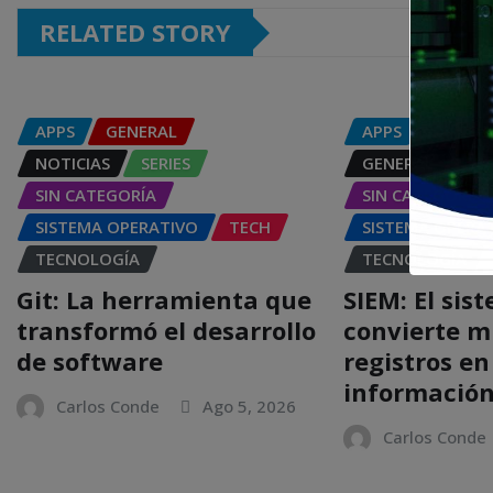
RELATED STORY
APPS
GENERAL
APPS
DISPOS
NOTICIAS
SERIES
GENERAL
NOT
SIN CATEGORÍA
SIN CATEGORÍA
SISTEMA OPERATIVO
TECH
SISTEMA OPERA
TECNOLOGÍA
TECNOLOGÍA
Git: La herramienta que
SIEM: El sis
transformó el desarrollo
convierte m
de software
registros en
informació
Carlos Conde
Ago 5, 2026
Carlos Conde