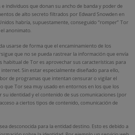
s e individuos que donan su ancho de banda y poder de
entos de alto secreto filtrados por Edward Snowden en
s Unidos habría, supuestamente, conseguido “romper” Tor
 el anonimato.​
ueda usarse de forma que el encaminamiento de los
persigue que no se pueda rastrear la información que envía
ás habitual de Tor es aprovechar sus características para
 internet. Sin estar especialmente diseñado para ello,
abor de programas que intentan censurar o vigilar el
ado que Tor sea muy usado en entornos en los que los
su identidad y el contenido de sus comunicaciones (por
 y acceso a ciertos tipos de contenido, comunicación de
sea desconocida para la entidad destino. Esto es debido a
formación sobre la identidad. Por ejemplo un servicio web