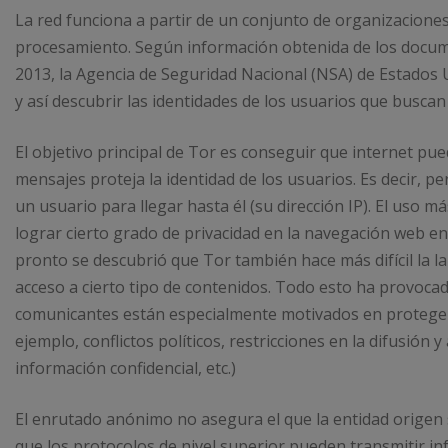
La red funciona a partir de un conjunto de organizacione
procesamiento. Según información obtenida de los docum
2013, la Agencia de Seguridad Nacional (NSA) de Estado
y así descubrir las identidades de los usuarios que buscan
El objetivo principal de Tor es conseguir que internet p
mensajes proteja la identidad de los usuarios. Es decir, 
un usuario para llegar hasta él (su dirección IP). El uso m
lograr cierto grado de privacidad en la navegación web en
pronto se descubrió que Tor también hace más difícil la l
acceso a cierto tipo de contenidos. Todo esto ha provoc
comunicantes están especialmente motivados en proteger 
ejemplo, conflictos políticos, restricciones en la difusión
información confidencial, etc.)
El enrutado anónimo no asegura el que la entidad origen 
que los protocolos de nivel superior pueden transmitir in