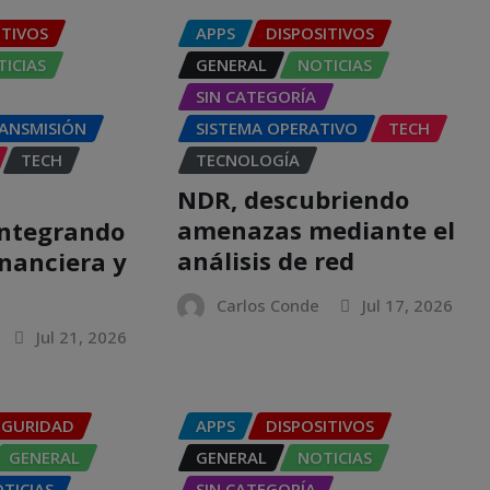
ITIVOS
APPS
DISPOSITIVOS
ICIAS
GENERAL
NOTICIAS
SIN CATEGORÍA
RANSMISIÓN
SISTEMA OPERATIVO
TECH
TECH
TECNOLOGÍA
NDR, descubriendo
amenazas mediante el
integrando
análisis de red
inanciera y
Carlos Conde
Jul 17, 2026
Jul 21, 2026
EGURIDAD
APPS
DISPOSITIVOS
GENERAL
GENERAL
NOTICIAS
TICIAS
SIN CATEGORÍA