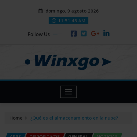
Skip
modal-check
modal-check
domingo, 9 agosto 2026
to
content
11:51:49 AM
Follow Us
Home
¿Qué es el almacenamiento en la nube?
APPS
DISPOSITIVOS
GENERAL
NOTICIAS