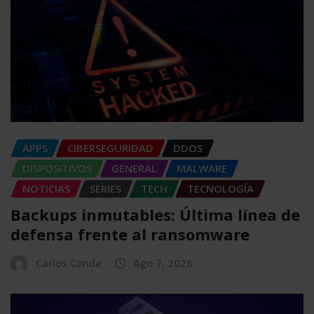
APPS
CIBERSEGURIDAD
DDOS
DISPOSITIVOS
GENERAL
MALWARE
NOTICIAS
SERIES
TECH
TECNOLOGÍA
Backups inmutables: Última línea de
defensa frente al ransomware
Carlos Conde
Ago 7, 2026