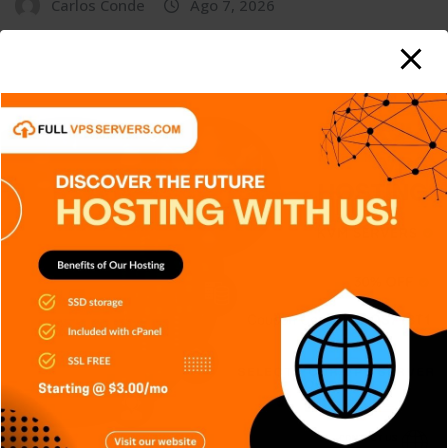
Carlos Conde
Ago 7, 2026
APPS
DISPOSITIVOS
GENERAL
NOTICIAS
RETRO
SERIES
SIN CATEGORÍA
SISTEMA OPERATIVO
TECH
TECNOLOGÍA
Edge AI: Inteligencia Artificial toma