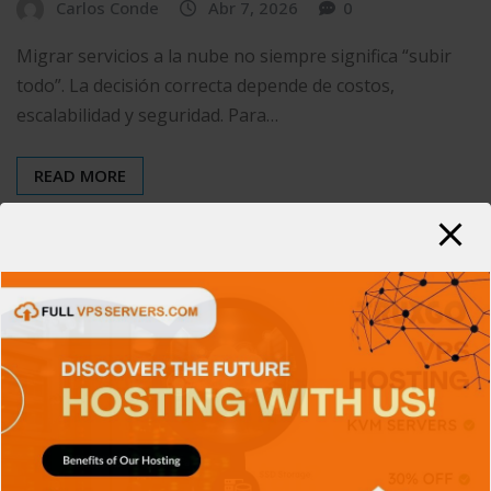
Carlos Conde
Abr 7, 2026
0
Migrar servicios a la nube no siempre significa “subir
todo”. La decisión correcta depende de costos,
escalabilidad y seguridad. Para…
READ MORE
APPS
CIBERSEGURIDAD
DISPOSITIVOS
GENERAL
NOTICIAS
SERIES
TECH
TECNOLOGÍA
¿La computación en la
nube y por qué se ha
vuelto esencial?