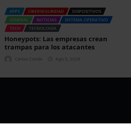
APPS
CIBERSEGURIDAD
DISPOSITIVOS
GENERAL
NOTICIAS
SISTEMA OPERATIVO
TECH
TECNOLOGÍA
Honeypots: Las empresas crean
trampas para los atacantes
Carlos Conde
Ago 5, 2026
Copyright © 2025 | Powered by
WordPress
|
NewsExo