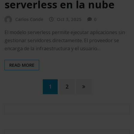
serverless en la nube
Carlos Conde
Oct 3, 2025
0
El modelo serverless permite ejecutar aplicaciones sin
gestionar servidores directamente. El proveedor se
encarga de la infraestructura y el usuario…
READ MORE
Paginación
1
2
de
entradas