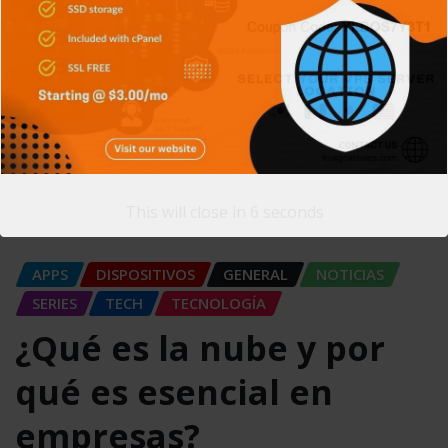
Carlos Conde
Mar 24, 2026
0
Durante muchos años, las empresas dependían de
servidores físicos instalados dentro de sus propias
instalaciones para almacenar datos y ejecutar…
READ MORE
This will close in
5
seconds
APPS
DISPOSITIVOS
GENERAL
NOTICIAS
SERIES
TECH
TECNOLOGÍA
¿Qué es la nube y por
qué es esencial en
empresas?