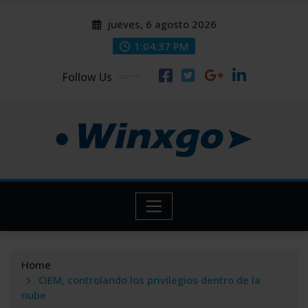
Skip
modal-check
modal-check
jueves, 6 agosto 2026
to
content
1:04:37 PM
Follow Us
Home
CIEM, controlando los privilegios dentro de la
nube