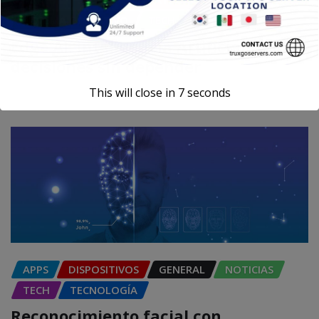
SISTEMA OPERATIVO
TECH
TECNOLOGÍA
Edge AI: Inteligencia Artificial toma
decisiones sin depender
This will close in
6
seconds
Carlos Conde
Ago 6, 2026
APPS
DISPOSITIVOS
GENERAL
NOTICIAS
TECH
TECNOLOGÍA
Reconocimiento facial con