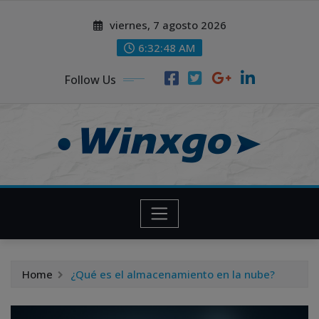
Skip
modal-check
modal-check
viernes, 7 agosto 2026
to
content
6:32:49 AM
Follow Us
Home
¿Qué es el almacenamiento en la nube?