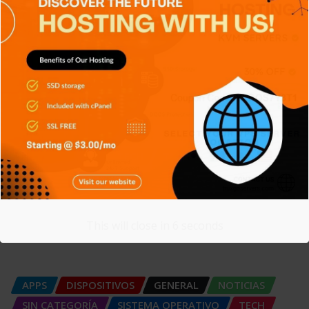
Event-Driven Architecture,
construyendo sistemas
Carlos Conde
Jul 30, 2026
APPS
DISPOSITIVOS
GENERAL
NOTICIAS
SERIES
SERVICIOS DE TRANSMISIÓN
SIN CATEGORÍA
TECH
TECNOLOGÍA
FinSecOps, integrando seguridad
financiera y operaciones
This will close in
5
seconds
Carlos Conde
Jul 21, 2026
APPS
DISPOSITIVOS
GENERAL
NOTICIAS
SIN CATEGORÍA
SISTEMA OPERATIVO
TECH