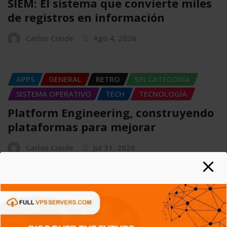
SIEM: El sistema que convierte miles
de registros en información
Carlos Conde
Ago 4, 2026
APPS
GENERAL
RETRO
SIN CATEGORÍA
SISTEMA OPERATIVO
TECH
TECNOLOGÍA
Platform Engineering, construyendo
plataformas para mejorar
Carlos Conde
Jul 31, 2026
APPS
CIBERSEGURIDAD
GENERAL
SIN CATEGORÍA
SISTEMA OPERATIVO
TECH
TECNOLOGÍA