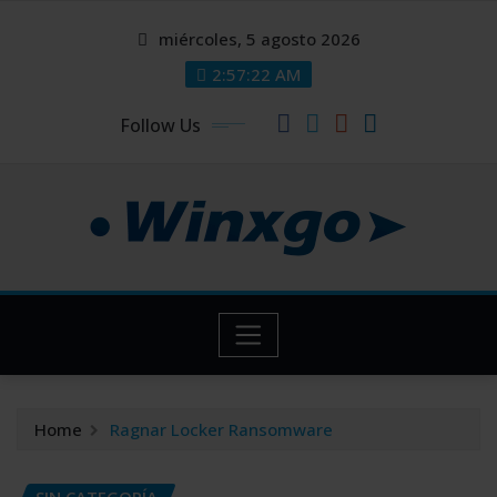
Skip
modal-check
modal-check
miércoles, 5 agosto 2026
to
content
2:57:22 AM
Follow Us
Home
Ragnar Locker Ransomware
SIN CATEGORÍA