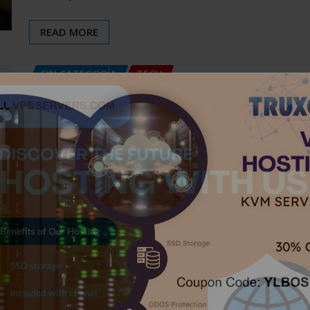
READ MORE
SIN CATEGORÍA
TECH
Apps inútiles y caras
en la PlayStore
Axl I.
Nov 9, 2019
0
Las apps son muy importantes en nuestra vida
diaria ya que todo el tiempo usamos el celular ,y nos
facilitan…
READ MORE