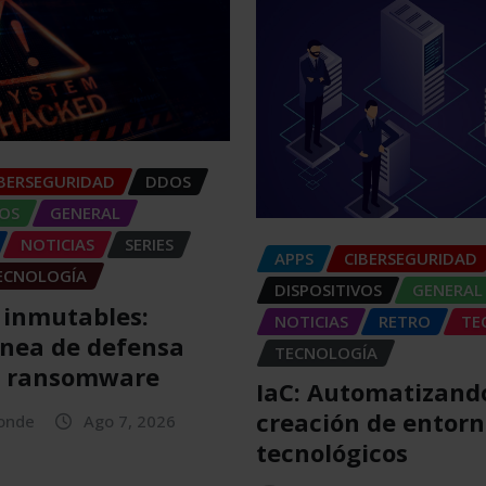
IBERSEGURIDAD
DDOS
VOS
GENERAL
NOTICIAS
SERIES
APPS
CIBERSEGURIDAD
ECNOLOGÍA
DISPOSITIVOS
GENERAL
 inmutables:
NOTICIAS
RETRO
TE
ínea de defensa
TECNOLOGÍA
l ransomware
IaC: Automatizando
creación de entorn
Conde
Ago 7, 2026
tecnológicos