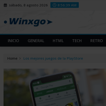
Skip
modal-check
modal-check
sábado, 8 agosto 2026
8:56:40 AM
to
content
INICIO
GENERAL
HTML
TECH
RETRO
Home
Los mejores juegos de la PlayStore