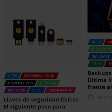
APPS
C
DISPOSITI
MALWARE
TECH
T
Backups
APPS
CIBERSEGURIDAD
Última l
DISPOSITIVOS
GENERAL
frente a
NOTICIAS
TECH
TECNOLOGÍA
Carlos 
Llaves de seguridad físicas:
El siguiente paso para