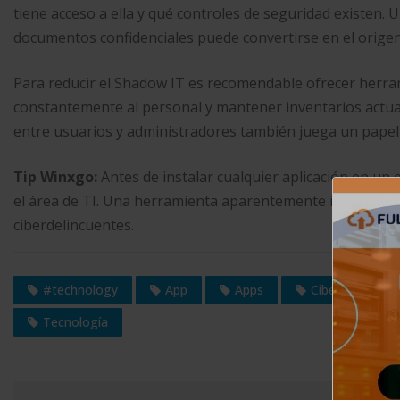
tiene acceso a ella y qué controles de seguridad existen.
documentos confidenciales puede convertirse en el orige
Para reducir el Shadow IT es recomendable ofrecer herrami
constantemente al personal y mantener inventarios actual
entre usuarios y administradores también juega un papel
Tip Winxgo:
Antes de instalar cualquier aplicación en un
el área de TI. Una herramienta aparentemente inofensiva
ciberdelincuentes.
#technology
App
Apps
Ciberseguridad
Tecnología