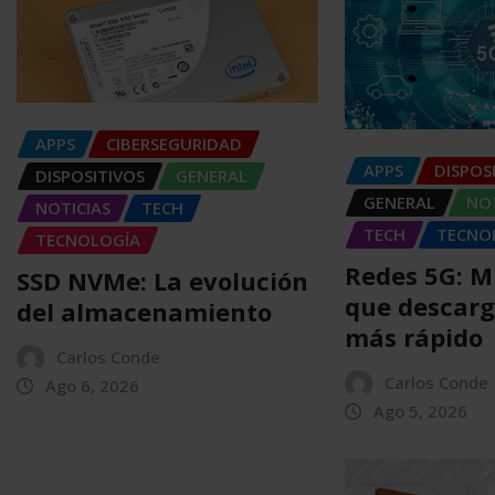
APPS
CIBERSEGURIDAD
APPS
DISPOS
DISPOSITIVOS
GENERAL
GENERAL
NOT
NOTICIAS
TECH
TECH
TECNO
TECNOLOGÍA
Redes 5G: 
SSD NVMe: La evolución
que descarg
del almacenamiento
más rápido
Carlos Conde
Carlos Conde
Ago 6, 2026
Ago 5, 2026