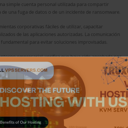
 Una simple cuenta personal utilizada para compartir
n de una fuga de datos o de un incidente de ransomware.
entas corporativas fáciles de utilizar, capacitar
izados de las aplicaciones autorizadas. La comunicación
 fundamental para evitar soluciones improvisadas.
 entorno empresarial, verifica que haya sido aprobada por
 puede convertirse en una puerta de entrada para
Digital
Malware
Tech