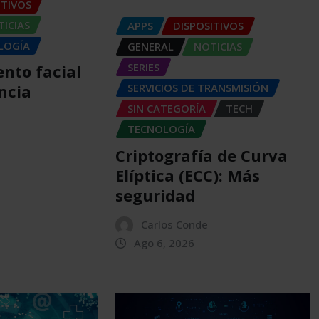
ITIVOS
ICIAS
APPS
DISPOSITIVOS
LOGÍA
GENERAL
NOTICIAS
SERIES
nto facial
SERVICIOS DE TRANSMISIÓN
ncia
SIN CATEGORÍA
TECH
TECNOLOGÍA
Criptografía de Curva
Elíptica (ECC): Más
seguridad
Carlos Conde
Ago 6, 2026