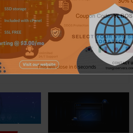
This will close in
5
seconds