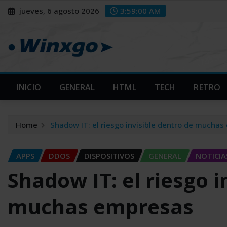
Skip
modal-check
modal-check
jueves, 6 agosto 2026
3:59:01 AM
to
content
INICIO
GENERAL
HTML
TECH
RETRO
Home
Shadow IT: el riesgo invisible dentro de mucha
APPS
DDOS
DISPOSITIVOS
GENERAL
NOTICIA
Shadow IT: el riesgo i
muchas empresas