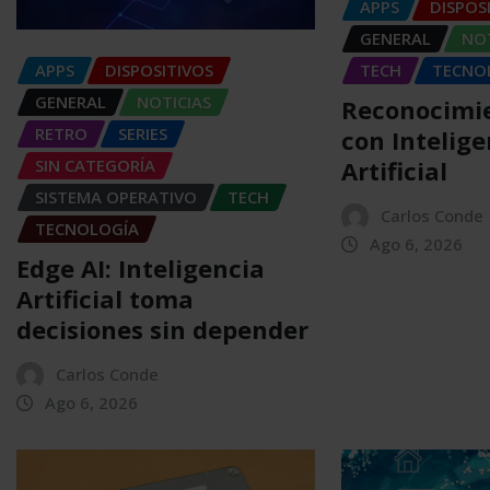
APPS
DISPOS
GENERAL
NOT
APPS
DISPOSITIVOS
TECH
TECNO
GENERAL
NOTICIAS
Reconocimie
RETRO
SERIES
con Intelige
SIN CATEGORÍA
Artificial
SISTEMA OPERATIVO
TECH
Carlos Conde
TECNOLOGÍA
Ago 6, 2026
Edge AI: Inteligencia
Artificial toma
decisiones sin depender
Carlos Conde
Ago 6, 2026