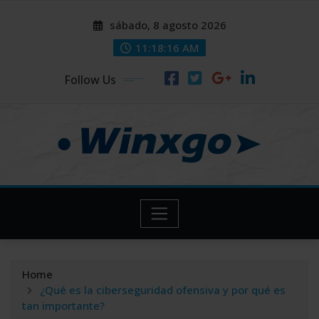
Skip
modal-check
modal-check
sábado, 8 agosto 2026
to
content
11:18:17 AM
Follow Us
Home
¿Qué es la ciberseguridad ofensiva y por qué es
tan importante?