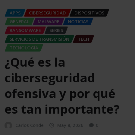
APPS
CIBERSEGURIDAD
DISPOSITIVOS
GENERAL
MALWARE
NOTICIAS
RANSOMWARE
SERIES
SERVICIOS DE TRANSMISIÓN
TECH
TECNOLOGÍA
¿Qué es la
ciberseguridad
ofensiva y por qué
es tan importante?
Carlos Conde
May 8, 2026
0