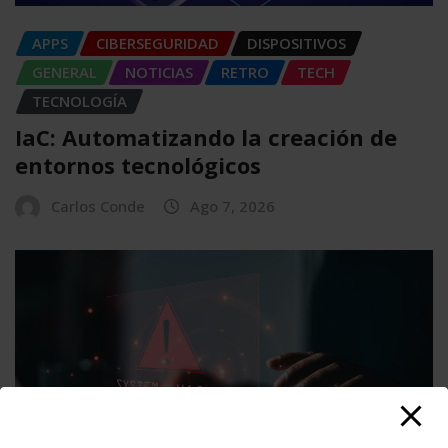
APPS
CIBERSEGURIDAD
DISPOSITIVOS
GENERAL
NOTICIAS
RETRO
TECH
TECNOLOGÍA
IaC: Automatizando la creación de
entornos tecnológicos
Carlos Conde
Ago 7, 2026