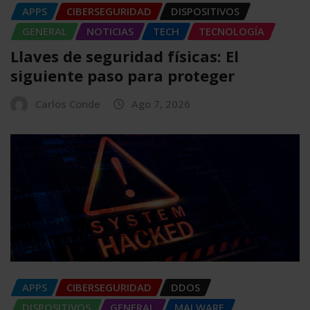
APPS
CIBERSEGURIDAD
DISPOSITIVOS
GENERAL
NOTICIAS
TECH
TECNOLOGÍA
Llaves de seguridad físicas: El
siguiente paso para proteger
Carlos Conde
Ago 7, 2026
APPS
CIBERSEGURIDAD
DDOS
DISPOSITIVOS
GENERAL
MALWARE