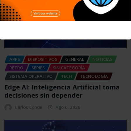
This will close in
4
seconds
APPS
DISPOSITIVOS
GENERAL
NOTICIAS
RETRO
SERIES
SIN CATEGORÍA
SISTEMA OPERATIVO
TECH
TECNOLOGÍA
Edge AI: Inteligencia Artificial toma
decisiones sin depender
Carlos Conde
Ago 6, 2026