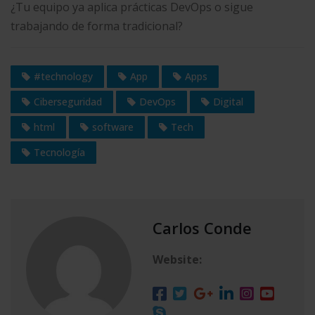
¿Tu equipo ya aplica prácticas DevOps o sigue
trabajando de forma tradicional?
#technology
App
Apps
Ciberseguridad
DevOps
Digital
html
software
Tech
Tecnología
Carlos Conde
Website: