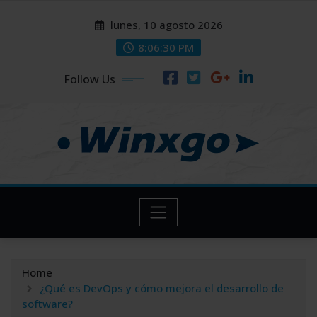
Skip
modal-check
modal-check
lunes, 10 agosto 2026
to
content
8:06:31 PM
Follow Us
Home
¿Qué es DevOps y cómo mejora el desarrollo de
software?