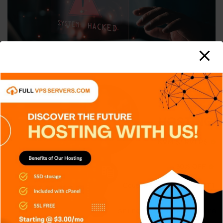
APPS
DISPOSITIVOS
GENERAL
NOTICIAS
SERIES
TECH
TECNOLOGÍA
Shadow IT: El riesgo silencioso que
muchas empresas no detectan
Carlos Conde
Ago 7, 2026