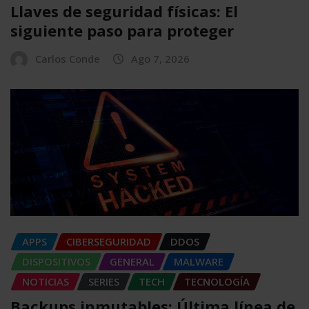
Llaves de seguridad físicas: El
siguiente paso para proteger
Carlos Conde
Ago 7, 2026
APPS
CIBERSEGURIDAD
DDOS
DISPOSITIVOS
GENERAL
MALWARE
NOTICIAS
SERIES
TECH
TECNOLOGÍA
Backups inmutables: Última línea de