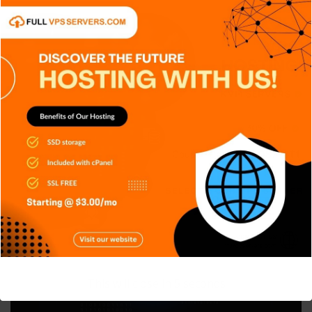
APPS
DISPOSITIVOS
GENERAL
NOTICIAS
TECH
TECNOLOGÍA
Reconocimiento facial con
Inteligencia Artificial
Carlos Conde
Ago 6, 2026
This will close in
4
seconds