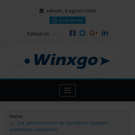
Skip
modal-check
modal-check
sábado, 8 agosto 2026
to
content
4:18:22 PM
Follow Us
Home
¿La administración de servidores requiere
monitoreo constante?