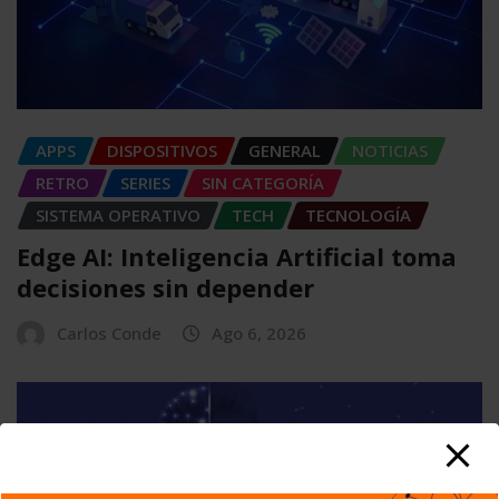
APPS
DISPOSITIVOS
GENERAL
NOTICIAS
RETRO
SERIES
SIN CATEGORÍA
SISTEMA OPERATIVO
TECH
TECNOLOGÍA
Edge AI: Inteligencia Artificial toma
decisiones sin depender
Carlos Conde
Ago 6, 2026