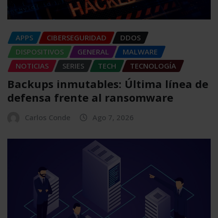
APPS
CIBERSEGURIDAD
DDOS
DISPOSITIVOS
GENERAL
MALWARE
NOTICIAS
SERIES
TECH
TECNOLOGÍA
Backups inmutables: Última línea de
defensa frente al ransomware
Carlos Conde
Ago 7, 2026