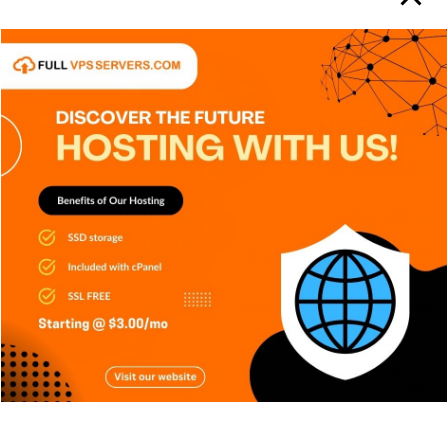
APPS
DISPOSITIVOS
GENERAL
NOTICIAS
TECH
TECNOLOGÍA
Reconocimiento facial con
Inteligencia Artificial
Carlos Conde
Ago 6, 2026
This will close in
4
seconds