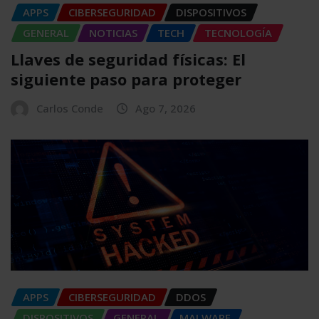
APPS
CIBERSEGURIDAD
DISPOSITIVOS
GENERAL
NOTICIAS
TECH
TECNOLOGÍA
Llaves de seguridad físicas: El
siguiente paso para proteger
Carlos Conde
Ago 7, 2026
APPS
CIBERSEGURIDAD
DDOS
DISPOSITIVOS
GENERAL
MALWARE