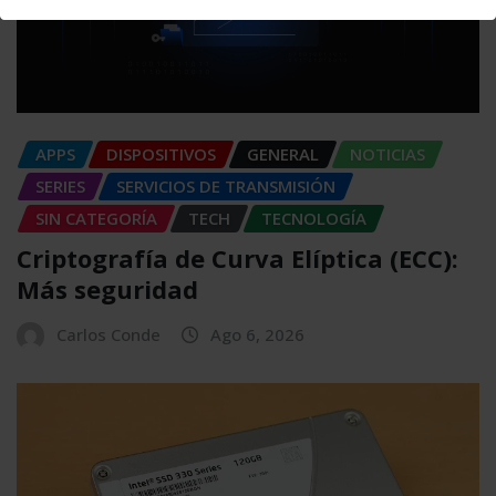
APPS
DISPOSITIVOS
GENERAL
NOTICIAS
SERIES
SERVICIOS DE TRANSMISIÓN
SIN CATEGORÍA
TECH
TECNOLOGÍA
Criptografía de Curva Elíptica (ECC):
Más seguridad
Carlos Conde
Ago 6, 2026