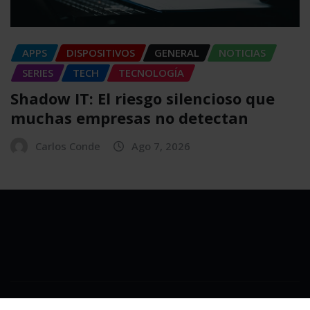
APPS
DISPOSITIVOS
GENERAL
NOTICIAS
SERIES
TECH
TECNOLOGÍA
Shadow IT: El riesgo silencioso que
muchas empresas no detectan
Carlos Conde
Ago 7, 2026
Copyright © 2025 | Powered by
WordPress
|
NewsExo