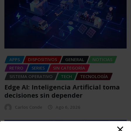
APPS
DISPOSITIVOS
GENERAL
NOTICIAS
RETRO
SERIES
SIN CATEGORÍA
SISTEMA OPERATIVO
TECH
TECNOLOGÍA
Edge AI: Inteligencia Artificial toma
decisiones sin depender
Carlos Conde
Ago 6, 2026