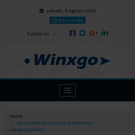
Skip
modal-check
modal-check
sábado, 8 agosto 2026
to
content
8:52:16 AM
Follow Us
Home
Desarrollando equipos resilientes y
comprometidos