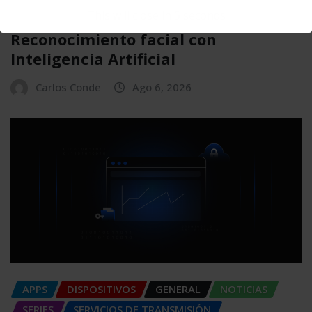
TECH
TECNOLOGÍA
This will close in
4
seconds
Reconocimiento facial con
Inteligencia Artificial
Carlos Conde
Ago 6, 2026
APPS
DISPOSITIVOS
GENERAL
NOTICIAS
SERIES
SERVICIOS DE TRANSMISIÓN