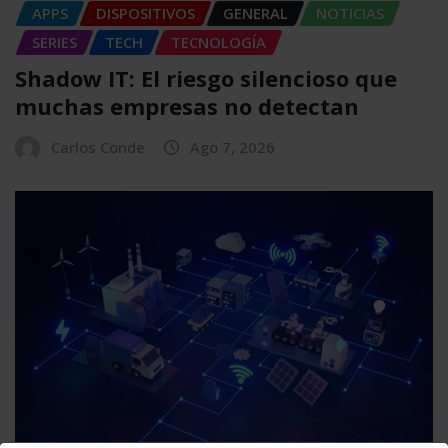
APPS
DISPOSITIVOS
GENERAL
NOTICIAS
SERIES
TECH
TECNOLOGÍA
Shadow IT: El riesgo silencioso que
muchas empresas no detectan
Carlos Conde
Ago 7, 2026