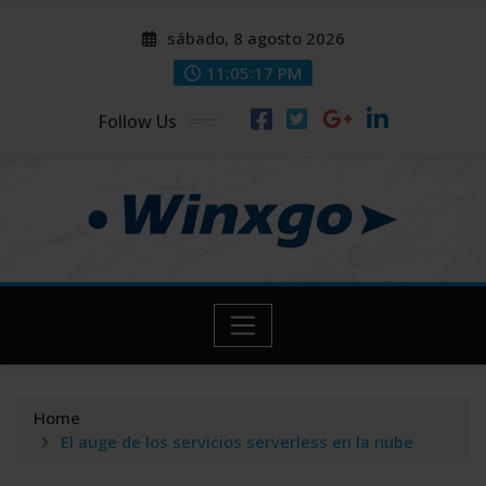
Skip
modal-check
modal-check
sábado, 8 agosto 2026
to
content
11:05:18 PM
Follow Us
Home
El auge de los servicios serverless en la nube