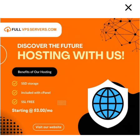
APPS
DISPOSITIVOS
GENERAL
NOTICIAS
RETRO
SERIES
SIN CATEGORÍA
SISTEMA OPERATIVO
TECH
TECNOLOGÍA
Edge AI: Inteligencia Artificial toma
decisiones sin depender
Carlos Conde
Ago 6, 2026
APPS
DISPOSITIVOS
GENERAL
NOTICIAS