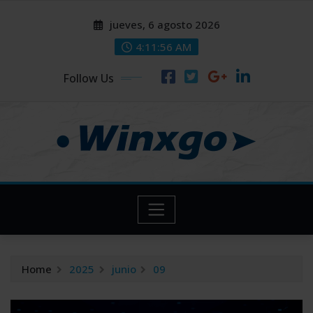
Skip
modal-check
modal-check
jueves, 6 agosto 2026
to
content
4:11:57 AM
Follow Us
Home
2025
junio
09