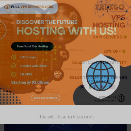
Go
YOU MAY HAVE MISSED
This will close in
6
seconds