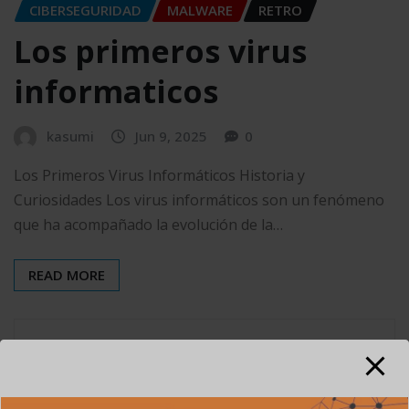
CIBERSEGURIDAD
MALWARE
RETRO
Los primeros virus
informaticos
kasumi
Jun 9, 2025
0
Los Primeros Virus Informáticos Historia y
Curiosidades Los virus informáticos son un fenómeno
que ha acompañado la evolución de la…
READ MORE