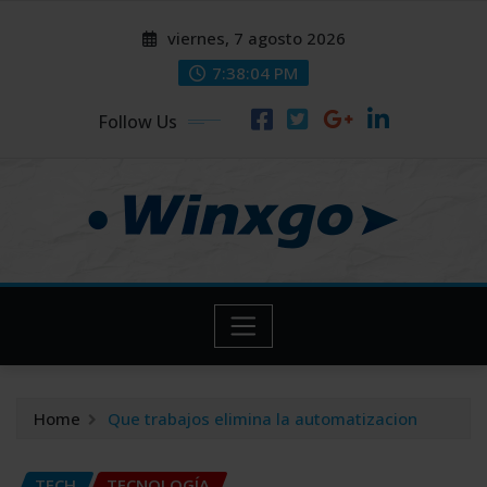
Skip
modal-check
modal-check
viernes, 7 agosto 2026
to
content
7:38:05 PM
Follow Us
Home
Que trabajos elimina la automatizacion
TECH
TECNOLOGÍA