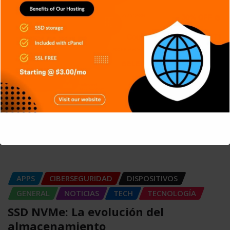
APPS
DISPOSITIVOS
GENERAL
NOTICIAS
SERIES
SERVICIOS DE TRANSMISIÓN
SIN CATEGORÍA
TECH
TECNOLOGÍA
Criptografía de Curva Elíptica (ECC):
Más seguridad
This will close in
5
seconds
Carlos Conde
Ago 6, 2026
APPS
CIBERSEGURIDAD
DISPOSITIVOS
GENERAL
NOTICIAS
TECH
TECNOLOGÍA
SSD NVMe: La evolución del
almacenamiento