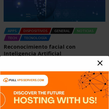
APPS
DISPOSITIVOS
GENERAL
NOTICIAS
TECH
TECNOLOGÍA
Reconocimiento facial con
Inteligencia Artificial
Carlos Conde
Ago 6, 2026