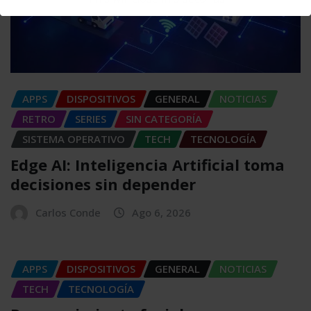
APPS
DISPOSITIVOS
GENERAL
NOTICIAS
RETRO
SERIES
SIN CATEGORÍA
SISTEMA OPERATIVO
TECH
TECNOLOGÍA
Edge AI: Inteligencia Artificial toma
decisiones sin depender
Carlos Conde
Ago 6, 2026
APPS
DISPOSITIVOS
GENERAL
NOTICIAS
TECH
TECNOLOGÍA