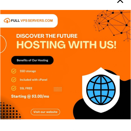
APPS
DISPOSITIVOS
GENERAL
NOTICIAS
SERIES
TECH
TECNOLOGÍA
Shadow IT: El riesgo silencioso que
muchas empresas no detectan
Carlos Conde
Ago 7, 2026
This will close in
4
seconds