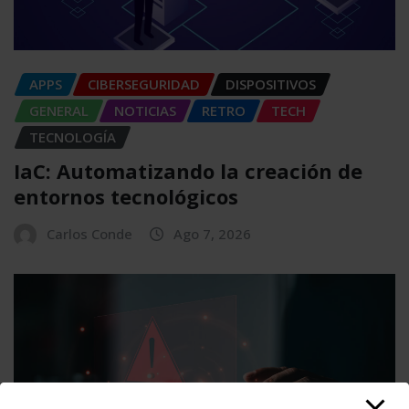
APPS
CIBERSEGURIDAD
DISPOSITIVOS
GENERAL
NOTICIAS
RETRO
TECH
TECNOLOGÍA
IaC: Automatizando la creación de
entornos tecnológicos
Carlos Conde
Ago 7, 2026