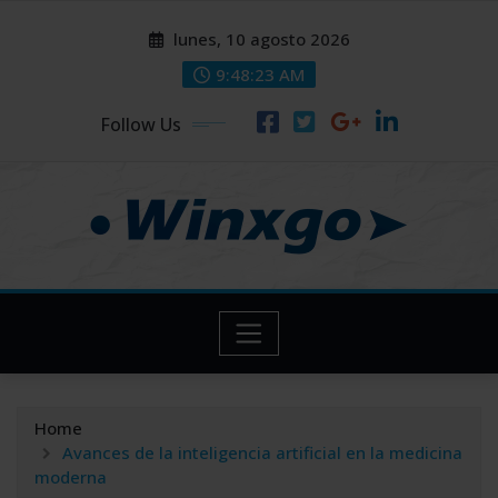
Skip
modal-check
modal-check
lunes, 10 agosto 2026
to
content
9:48:24 AM
Follow Us
Home
Avances de la inteligencia artificial en la medicina
moderna