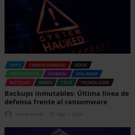
APPS
CIBERSEGURIDAD
DDOS
DISPOSITIVOS
GENERAL
MALWARE
NOTICIAS
SERIES
TECH
TECNOLOGÍA
Backups inmutables: Última línea de
defensa frente al ransomware
Carlos Conde
Ago 7, 2026