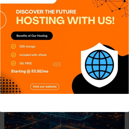
APPS
DISPOSITIVOS
GENERAL
RETRO
SERIES
TECH
TECNOLOGÍA
AI Inference Optimization, haciendo
la IA sea más eficiente
Carlos Conde
Jul 30, 2026
This will close in
4
seconds