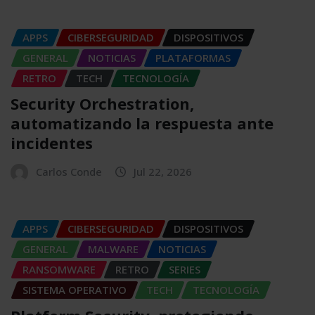
APPS
CIBERSEGURIDAD
DISPOSITIVOS
GENERAL
NOTICIAS
PLATAFORMAS
RETRO
TECH
TECNOLOGÍA
Security Orchestration,
automatizando la respuesta ante
incidentes
Carlos Conde
Jul 22, 2026
APPS
CIBERSEGURIDAD
DISPOSITIVOS
GENERAL
MALWARE
NOTICIAS
RANSOMWARE
RETRO
SERIES
SISTEMA OPERATIVO
TECH
TECNOLOGÍA