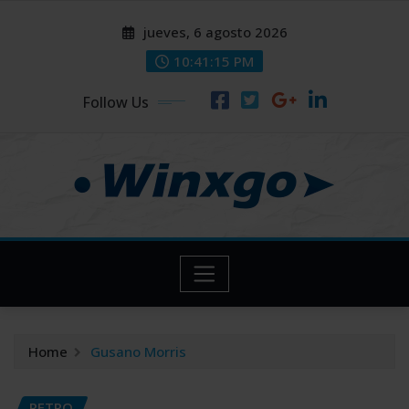
Skip
modal-check
modal-check
jueves, 6 agosto 2026
to
content
10:41:16 PM
Follow Us
Home
Gusano Morris
RETRO