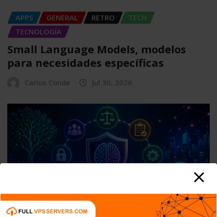
APPS
GENERAL
RETRO
TECH
TECNOLOGÍA
Small Language Models, modelos
para necesidades específicas
Carlos Conde
Jul 30, 2026