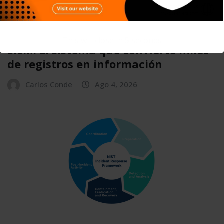
APPS
DISPOSITIVOS
GENERAL
NOTICIAS
SIN CATEGORÍA
SISTEMA OPERATIVO
TECH
TECNOLOGÍA
This will close in
4
seconds
SIEM: El sistema que convierte miles
de registros en información
Carlos Conde
Ago 4, 2026