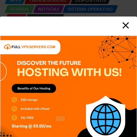
GENERAL
NOTICIAS
SISTEMA OPERATIVO
TECH
TECNOLOGÍA
Honeypots: Las empresas crean
trampas para los atacantes
Carlos Conde
Ago 5, 2026