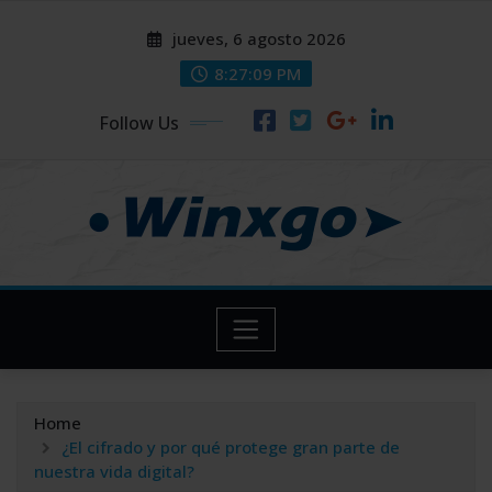
Skip
modal-check
modal-check
jueves, 6 agosto 2026
to
content
8:27:10 PM
Follow Us
Home
¿El cifrado y por qué protege gran parte de
nuestra vida digital?