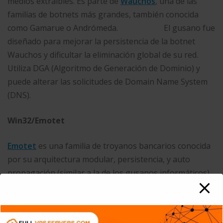
medios extraíbles. Es parte de
Wauchos
, una de las
familias de botnets más grandes, también conocida
como Gamarue o Andrómeda. El gusano fue
diseñado para mejorar la persistencia de la botnet
Wauchos y dificultar la eliminación global de su red.
Utiliza DGA (Algoritmo de Generación de Dominio) y
puede alterar las solicitudes de Domain Name System
(DNS).
Win32/Emotet
Emotet
es una familia de troyanos bancarios conocida
por su arquitectura modular, persistencia, y auto
propagación (similar a la de los gusanos informáticos).
Otra de sus características es su naturaleza polimórfica,
ya que busca evadir la detección basada en firmas.
Utiliza varios métodos para mantener la persistencia,