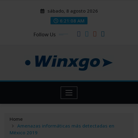
Skip
modal-check
modal-check
sábado, 8 agosto 2026
to
content
6:21:09 AM
Follow Us
Home
Amenazas informáticas más detectadas en
México 2019