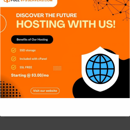
incluidos servicios y llaves de registro de inicio. Emotet
funciona principalmente como un
downloader
para la
distribución de otras familias de troyanos bancarios.
Malware
Tech
Beto Parker
Website:
http://winxgo.com
This will close in
5
seconds