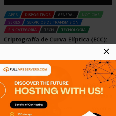
APPS
DISPOSITIVOS
GENERAL
NOTICIAS
SERIES
SERVICIOS DE TRANSMISIÓN
SIN CATEGORÍA
TECH
TECNOLOGÍA
Criptografía de Curva Elíptica (ECC):
Más seguridad
Carlos Conde
Ago 6, 2026
APPS
CIBERSEGURIDAD
DISPOSITIVOS
GENERAL
NOTICIAS
TECH
TECNOLOGÍA
SSD NVMe: La evolución del
almacenamiento
Carlos Conde
Ago 6, 2026