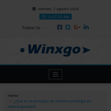
Skip
modal-check
modal-check
viernes, 7 agosto 2026
to
content
11:37:38 AM
Follow Us
Home
¿Qué es el principio de mínimo privilegio en
ciberseguridad?