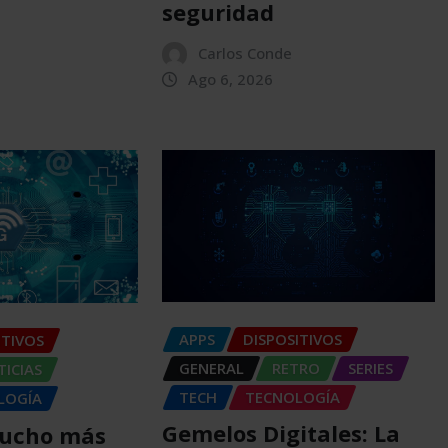
seguridad
Carlos Conde
Ago 6, 2026
APPS
DISPOSITIVOS
ITIVOS
GENERAL
RETRO
SERIES
ICIAS
TECH
TECNOLOGÍA
LOGÍA
Gemelos Digitales: La
Mucho más