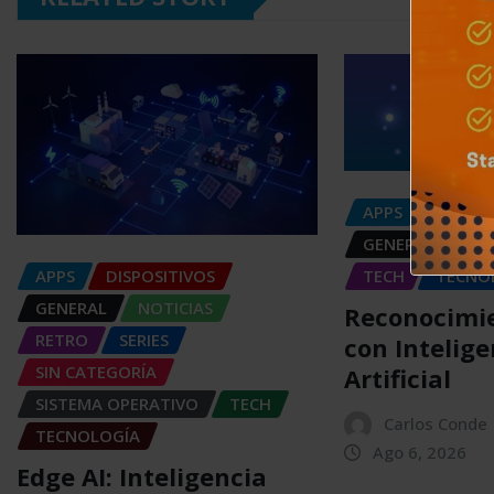
APPS
DISPOS
GENERAL
NOT
APPS
DISPOSITIVOS
TECH
TECNO
GENERAL
NOTICIAS
Reconocimie
RETRO
SERIES
con Intelige
SIN CATEGORÍA
Artificial
SISTEMA OPERATIVO
TECH
Carlos Conde
TECNOLOGÍA
Ago 6, 2026
Edge AI: Inteligencia