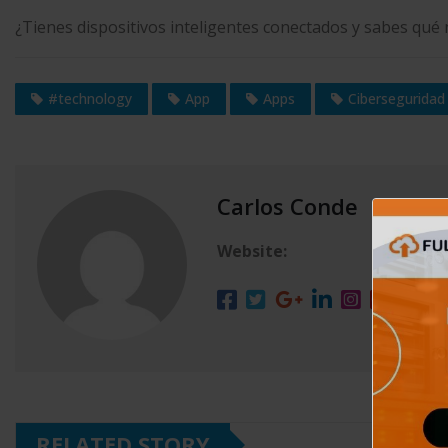
¿Tienes dispositivos inteligentes conectados y sabes qué
#technology
App
Apps
Ciberseguridad
Carlos Conde
Website:
RELATED STORY