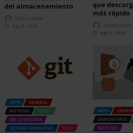
que descarg
del almacenamiento
más rápido
Carlos Conde
Carlos Conde
Ago 6, 2026
Ago 5, 2026
APPS
GENERAL
APPS
CIBERS
NOTICIAS
SERIES
DISPOSITIVOS
SIN CATEGORÍA
NOTICIAS
SISTEMA OPERATIVO
TECH