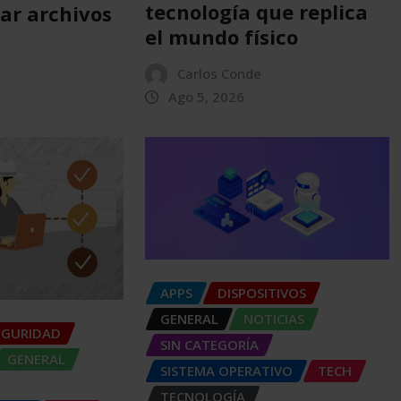
tecnología que replica
ar archivos
el mundo físico
Carlos Conde
Ago 5, 2026
APPS
DISPOSITIVOS
GENERAL
NOTICIAS
EGURIDAD
SIN CATEGORÍA
GENERAL
SISTEMA OPERATIVO
TECH
TECNOLOGÍA