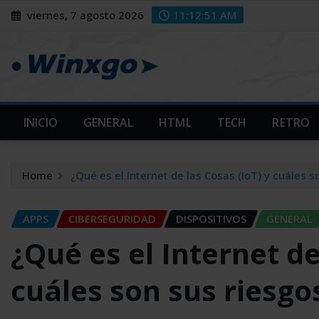
Skip
modal-check
modal-check
viernes, 7 agosto 2026
11:12:53 AM
to
content
INICIO
GENERAL
HTML
TECH
RETRO
Home
¿Qué es el Internet de las Cosas (IoT) y cuáles s
APPS
CIBERSEGURIDAD
DISPOSITIVOS
GENERAL
¿Qué es el Internet de
cuáles son sus riesgo