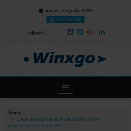
Skip
modal-check
modal-check
jueves, 6 agosto 2026
to
content
10:22:59 AM
Follow Us
Home
¿Qué impacto tiene la deuda técnica en
proyectos tecnológicos?