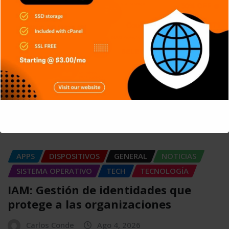
Carlos Conde
Ago 4, 2026
APPS
DISPOSITIVOS
GENERAL
NOTICIAS
SERIES
TECH
TECNOLOGÍA
¿Cómo funciona un Centro de
Operaciones de Seguridad (SOC)?
Carlos Conde
Ago 4, 2026
This will close in
5
seconds
APPS
DISPOSITIVOS
GENERAL
NOTICIAS
SISTEMA OPERATIVO
TECH
TECNOLOGÍA
IAM: Gestión de identidades que
protege a las organizaciones
Carlos Conde
Ago 4, 2026