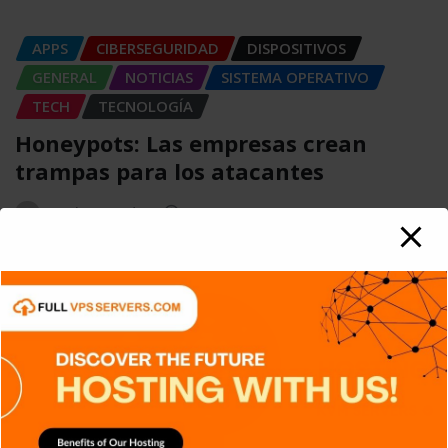
APPS
CIBERSEGURIDAD
DISPOSITIVOS
GENERAL
NOTICIAS
SISTEMA OPERATIVO
TECH
TECNOLOGÍA
Honeypots: Las empresas crean
trampas para los atacantes
Carlos Conde
Ago 5, 2026
APPS
DISPOSITIVOS
GENERAL
NOTICIAS
SIN CATEGORÍA
SISTEMA OPERATIVO
TECH
TECNOLOGÍA
SIEM: El sistema que convierte miles
de registros en información