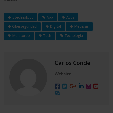
#technology
App
Apps
Ciberseguridad
Digital
Metricas
Monitoreo
Tech
Tecnología
Carlos Conde
Website: