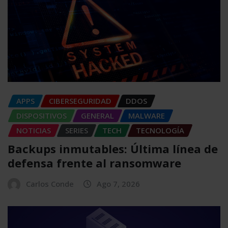
APPS
CIBERSEGURIDAD
DDOS
DISPOSITIVOS
GENERAL
MALWARE
NOTICIAS
SERIES
TECH
TECNOLOGÍA
Backups inmutables: Última línea de
defensa frente al ransomware
Carlos Conde
Ago 7, 2026