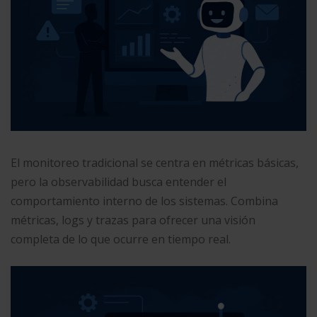
El monitoreo tradicional se centra en métricas básicas,
pero la observabilidad busca entender el
comportamiento interno de los sistemas. Combina
métricas, logs y trazas para ofrecer una visión
completa de lo que ocurre en tiempo real.