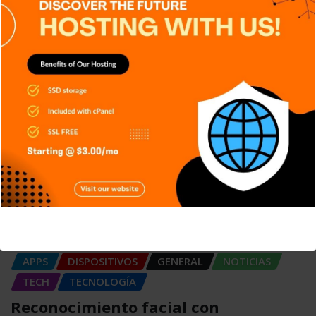
APPS
DISPOSITIVOS
GENERAL
NOTICIAS
RETRO
SERIES
SIN CATEGORÍA
SISTEMA OPERATIVO
TECH
TECNOLOGÍA
Edge AI: Inteligencia Artificial toma
decisiones sin depender
Carlos Conde
Ago 6, 2026
This will close in
5
seconds
APPS
DISPOSITIVOS
GENERAL
NOTICIAS
TECH
TECNOLOGÍA
Reconocimiento facial con