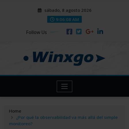
Skip
modal-check
modal-check
sábado, 8 agosto 2026
to
content
9:06:09 AM
Follow Us
Home
¿Por qué la observabilidad va más allá del simple
monitoreo?