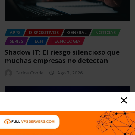
APPS
DISPOSITIVOS
GENERAL
NOTICIAS
SERIES
TECH
TECNOLOGÍA
Shadow IT: El riesgo silencioso que
muchas empresas no detectan
Carlos Conde
Ago 7, 2026