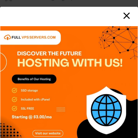
APPS
DISPOSITIVOS
GENERAL
NOTICIAS
SERIES
TECH
TECNOLOGÍA
¿Cómo funciona un Centro de
Operaciones de Seguridad (SOC)?
Carlos Conde
Ago 4, 2026