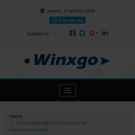
Skip
modal-check
modal-check
jueves, 6 agosto 2026
to
content
5:30:49 AM
Follow Us
Home
Privacidad digital en tiempos de
hiperconectividad