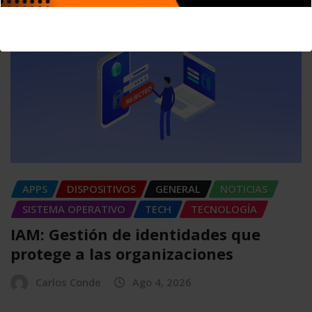
This will close in
4
seconds
APPS
DISPOSITIVOS
GENERAL
NOTICIAS
SISTEMA OPERATIVO
TECH
TECNOLOGÍA
IAM: Gestión de identidades que
protege a las organizaciones
Carlos Conde
Ago 4, 2026