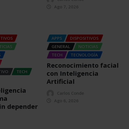
Ago 7, 2026
ITIVOS
APPS
DISPOSITIVOS
ICIAS
GENERAL
NOTICIAS
S
TECH
TECNOLOGÍA
Reconocimiento facial
TIVO
TECH
con Inteligencia
Artificial
eligencia
Carlos Conde
oma
Ago 6, 2026
sin depender