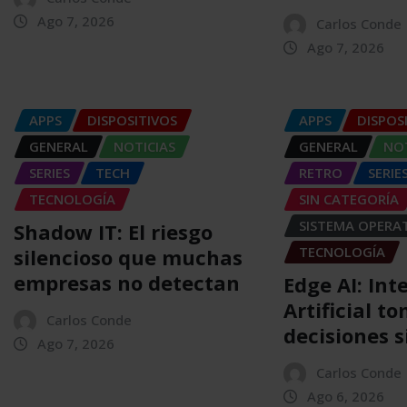
Ago 7, 2026
Carlos Conde
Ago 7, 2026
APPS
DISPOSITIVOS
APPS
DISPOS
GENERAL
NOTICIAS
GENERAL
NOT
SERIES
TECH
RETRO
SERIE
TECNOLOGÍA
SIN CATEGORÍA
SISTEMA OPERA
Shadow IT: El riesgo
TECNOLOGÍA
silencioso que muchas
empresas no detectan
Edge AI: Int
Artificial t
Carlos Conde
decisiones 
Ago 7, 2026
Carlos Conde
Ago 6, 2026