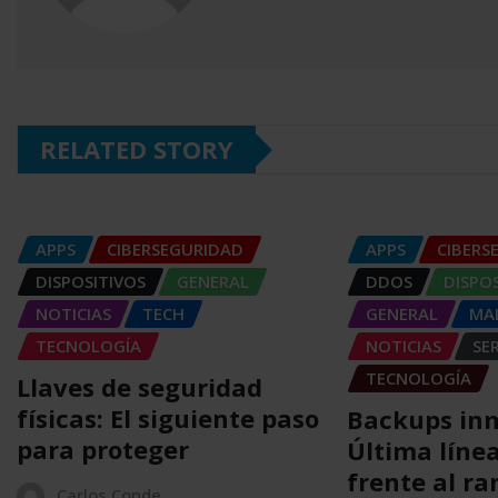
RELATED STORY
APPS
CIBERSEGURIDAD
APPS
CIBERS
DISPOSITIVOS
GENERAL
DDOS
DISPO
NOTICIAS
TECH
GENERAL
MA
TECNOLOGÍA
NOTICIAS
SER
TECNOLOGÍA
Llaves de seguridad
físicas: El siguiente paso
Backups in
para proteger
Última líne
frente al r
Carlos Conde