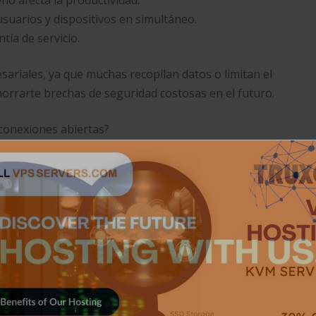
ño afecta la productividad.
suarios y dispositivos en simultáneo.
tía de servicio.
ariales, ya que muchas recopilan datos o limitan el
orrarte brechas de seguridad costosas en el futuro.
conexiones abiertas?