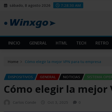
Skip
modal-check
modal-check
sábado, 8 agosto 2026
7:28:31 AM
to
content
INICIO
GENERAL
HTML
TECH
RETRO
Home
Cómo elegir la mejor VPN para tu empresa
DISPOSITIVOS
GENERAL
NOTICIAS
SISTEMA OPE
Cómo elegir la mejor
Carlos Conde
Oct 3, 2025
0