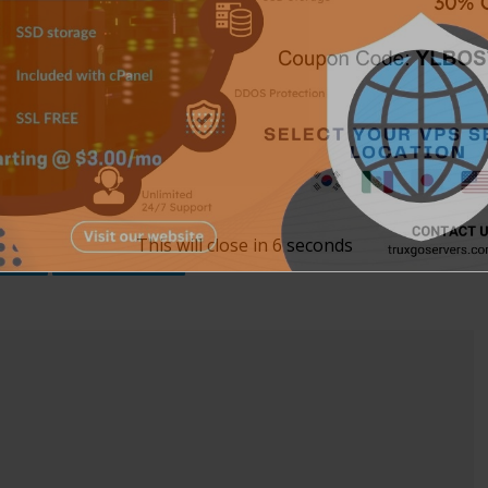
This will close in
5
seconds
Tech
Tecnología