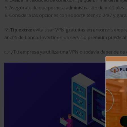
Evalúa la velocidad de conexión, ya que un mal desempe
Asegúrate de que permita administración de múltiples u
Considera las opciones con soporte técnico 24/7 y garan
💡
Tip extra:
evita usar VPN gratuitas en entornos empres
ancho de banda. Invertir en un servicio premium puede ah
👉 ¿Tu empresa ya utiliza una VPN o todavía depende de 