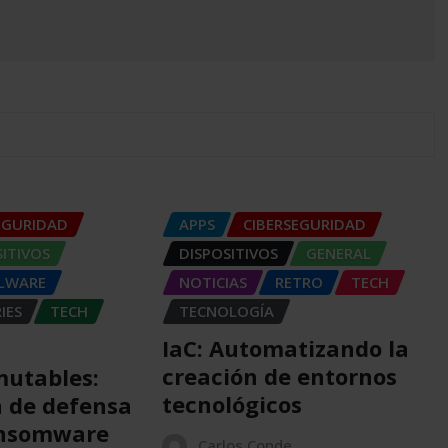
EGURIDAD
APPS
CIBERSEGURIDAD
SITIVOS
DISPOSITIVOS
GENERAL
LWARE
NOTICIAS
RETRO
TECH
IES
TECH
TECNOLOGÍA
IaC: Automatizando la
creación de entornos
mutables:
tecnológicos
a de defensa
ansomware
Carlos Conde