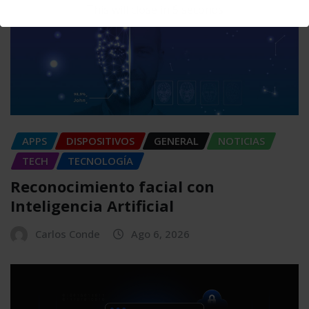
This will close in
4
seconds
APPS
DISPOSITIVOS
GENERAL
NOTICIAS
TECH
TECNOLOGÍA
Reconocimiento facial con
Inteligencia Artificial
Carlos Conde
Ago 6, 2026