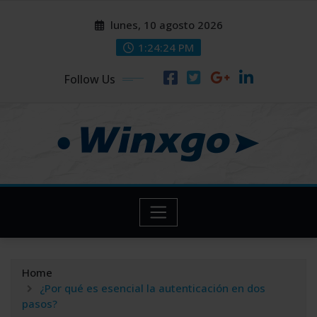
Skip
modal-check
modal-check
lunes, 10 agosto 2026
to
content
1:24:26 PM
Follow Us
Home
¿Por qué es esencial la autenticación en dos
pasos?