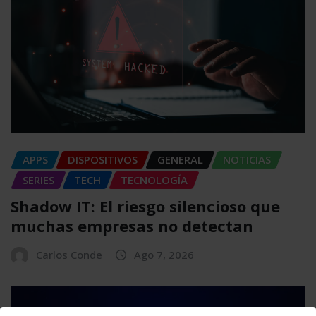
APPS
DISPOSITIVOS
GENERAL
NOTICIAS
SERIES
TECH
TECNOLOGÍA
Shadow IT: El riesgo silencioso que
muchas empresas no detectan
Carlos Conde
Ago 7, 2026