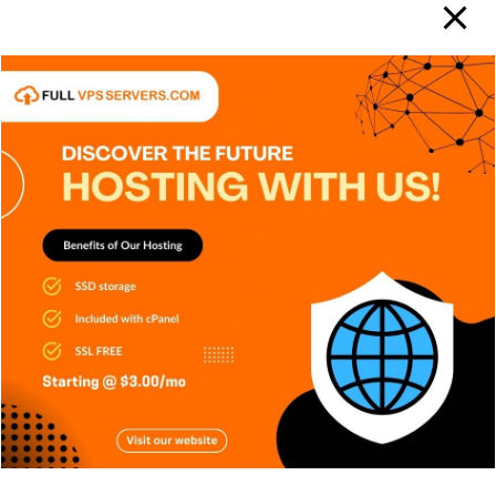
APPS
DISPOSITIVOS
GENERAL
NOTICIAS
RETRO
SERIES
SIN CATEGORÍA
SISTEMA OPERATIVO
TECH
TECNOLOGÍA
Edge AI: Inteligencia Artificial toma
decisiones sin depender
Carlos Conde
Ago 6, 2026