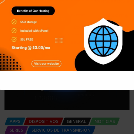
TECH
TECNOLOGÍA
Reconocimiento facial con
Inteligencia Artificial
Carlos Conde
Ago 6, 2026
This will close in
4
seconds
APPS
DISPOSITIVOS
GENERAL
NOTICIAS
SERIES
SERVICIOS DE TRANSMISIÓN