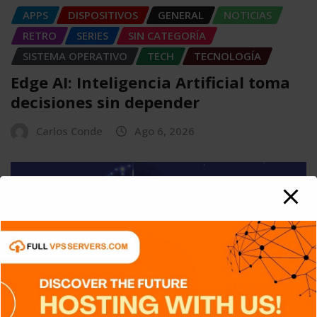
APPS
DISPOSITIVOS
GENERAL
NOTICIAS
RETRO
SERIES
SIN CATEGORÍA
SISTEMA OPERATIVO
TECH
TECNOLOGÍA
Edge AI: Inteligencia Artificial toma
decisiones sin depender
Carlos Conde
Ago 6, 2026
APPS
DISPOSITIVOS
GENERAL
NOTICIAS