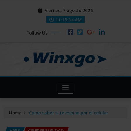
Skip
modal-check
modal-check
viernes, 7 agosto 2026
to
content
11:15:35 AM
Follow Us
Home
Como saber si te espian por el celular
APPS
CIBERSEGURIDAD