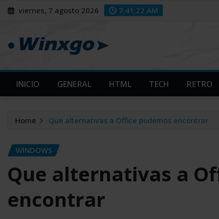
Skip
modal-check
modal-check
viernes, 7 agosto 2026
7:41:23 AM
to
content
INICIO
GENERAL
HTML
TECH
RETRO
Home
Que alternativas a Office podemos encontrar
WINDOWS
Que alternativas a O
encontrar