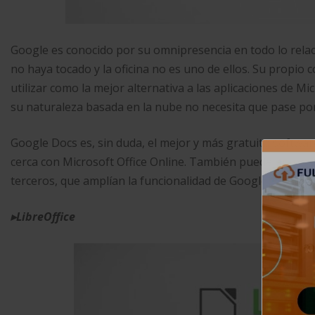
Google es conocido por su omnipresencia en todo lo rela
no haya tocado y la oficina no es uno de ellos. Su propio
utilizar como la mejor alternativa a las aplicaciones de Mi
su naturaleza basada en la nube no necesita que pase por
Google Docs es, sin duda, el mejor y más gratuito softwa
cerca con Microsoft Office Online. También puede agreg
terceros, que amplían la funcionalidad de Google Docs.
▸
LibreOffice