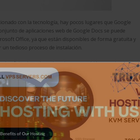
cionado con la tecnología, hay pocos lugares que Google
 conjunto de aplicaciones web de Google Docs se puede
crosoft Office, ya que están disponibles de forma gratuita y
 un tedioso proceso de instalación.
re de oficina basado en la nube que también compite de
ar una serie de complementos creados por Google o por