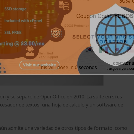
This will close in
5
seconds
n y se separó de OpenOffice en 2010. La suite en sí es
cesador de textos, una hoja de cálculo y un software de
aún admite una variedad de otros tipos de formato, como