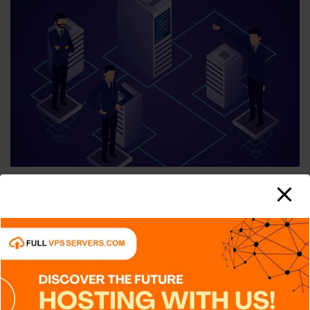
APPS
CIBERSEGURIDAD
DISPOSITIVOS
GENERAL
NOTICIAS
RETRO
TECH
TECNOLOGÍA
IaC: Automatizando la creación de
entornos tecnológicos
Carlos Conde
Ago 7, 2026