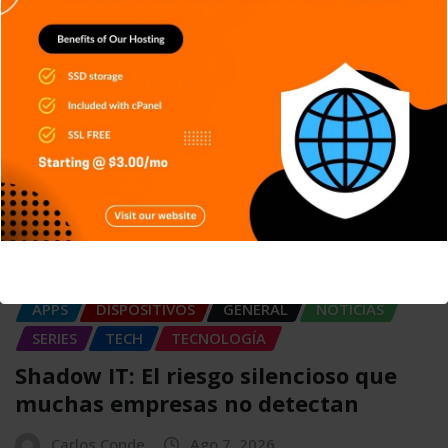
This will close in
4
seconds
APPS
DISPOSITIVOS
GENERAL
NOTICIAS
SERIES
TECH
TECNOLOGÍA
Shadow IT: El riesgo silencioso que
muchas empresas no detectan
Carlos Conde
Ago 7, 2026