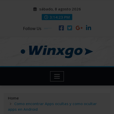
Skip
modal-check
modal-check
sábado, 8 agosto 2026
to
content
3:14:24 PM
Follow Us
Home
Como encontrar Apps ocultas y como ocultar
apps en Android