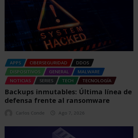
APPS
CIBERSEGURIDAD
DDOS
DISPOSITIVOS
GENERAL
MALWARE
NOTICIAS
SERIES
TECH
TECNOLOGÍA
Backups inmutables: Última línea de
defensa frente al ransomware
Carlos Conde
Ago 7, 2026