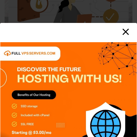
APPS
CIBERSEGURIDAD
DISPOSITIVOS
GENERAL
NOTICIAS
SISTEMA OPERATIVO
TECH
TECNOLOGÍA
Honeypots: Las empresas crean
trampas para los atacantes
Carlos Conde
Ago 5, 2026