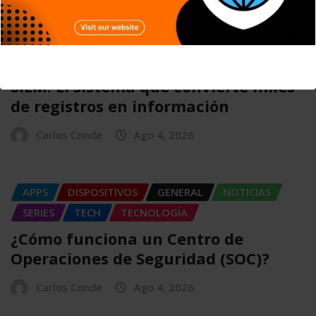
APPS
DISPOSITIVOS
GENERAL
NOTICIAS
SIN CATEGORÍA
SISTEMA OPERATIVO
TECH
TECNOLOGÍA
This will close in
4
seconds
SIEM: El sistema que convierte miles
de registros en información
Carlos Conde
Ago 4, 2026
APPS
DISPOSITIVOS
GENERAL
NOTICIAS
SERIES
TECH
TECNOLOGÍA
¿Cómo funciona un Centro de
Operaciones de Seguridad (SOC)?
Carlos Conde
Ago 4, 2026