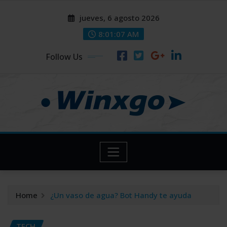
Skip
modal-check
modal-check
jueves, 6 agosto 2026
to
content
8:01:08 AM
Follow Us
Home
¿Un vaso de agua? Bot Handy te ayuda
TECH