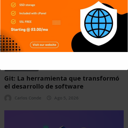
APPS
GENERAL
NOTICIAS
SERIES
SIN CATEGORÍA
SISTEMA OPERATIVO
TECH
This will close in
4
seconds
TECNOLOGÍA
Git: La herramienta que transformó
el desarrollo de software
Carlos Conde
Ago 5, 2026