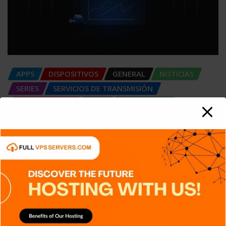
APPS
DISPOSITIVOS
GENERAL
NOTICIAS
SERIES
SERVICIOS DE TRANSMISIÓN
SIN CATEGORÍA
TECH
TECNOLOGÍA
Criptografía de Curva Elíptica (ECC):
Más seguridad
Carlos Conde
Ago 6, 2026