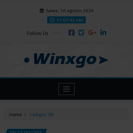
Skip
modal-check
modal-check
lunes, 10 agosto 2026
to
content
11:07:43 AM
Follow Us
Home
Códigos QR
SIN CATEGORÍA