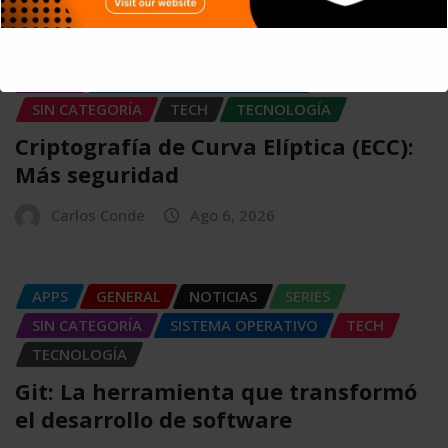
APPS
DISPOSITIVOS
GENERAL
NOTICIAS
This will close in
5
seconds
SERIES
SERVICIOS DE TRANSMISIÓN
SIN CATEGORÍA
TECH
TECNOLOGÍA
Criptografía de Curva Elíptica (ECC):
Más seguridad
Carlos Conde
Ago 6, 2026
APPS
GENERAL
NOTICIAS
SERIES
SIN CATEGORÍA
SISTEMA OPERATIVO
TECH
TECNOLOGÍA
Git: La herramienta que transformó
el desarrollo de software