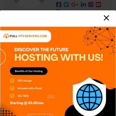
RELATED STORY
APPS
DISPOSITIVOS
GENERAL
NOTICIAS
RETRO
SERIES
SIN CATEGORÍA
SISTEMA OPERATIVO
TECH
TECNOLOGÍA
Edge AI: Inteligencia Artificial toma
decisiones sin depender
Carlos Conde
Ago 6, 2026