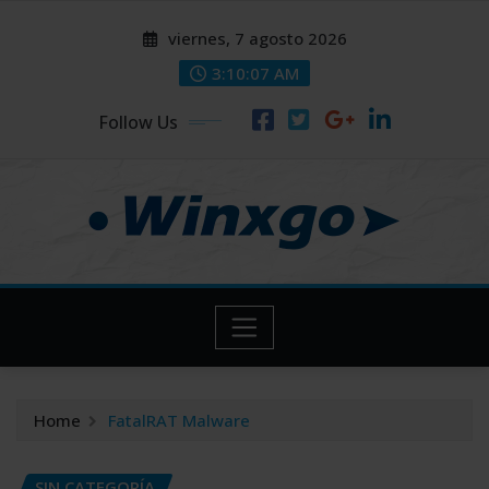
Skip
modal-check
modal-check
viernes, 7 agosto 2026
to
content
3:10:08 AM
Follow Us
Home
FatalRAT Malware
SIN CATEGORÍA