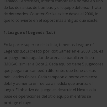
llamado Terroristas, intenta colocar una bomba en uno
de los dos sitios de bombas. y el equipo defensor trata
de detenerlos. Counter-Strike existe desde el 2000, lo
que lo convierte en el eSport más antiguo que existe.
1. League of Legends (LoL)
En la parte superior de la lista, tenemos League of
Legends (LoL) creado por Riot Games en el 2009. LoL es
un juego multijugador de arena de batalla en línea
(MOBA), similar a Dota 2. Cada equipo tiene 5 jugadores
que juegan un campeón diferente, que tiene ciertas
habilidades únicas. Cada campeón o heroe comienza
débil y aumenta en fuerza a medida que avanza el
juego. El objetivo del juego es destruir el Nexus o la
base de operaciones del otro equipo mientras se
protege el tuyo.