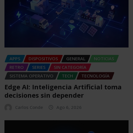
APPS
DISPOSITIVOS
GENERAL
NOTICIAS
RETRO
SERIES
SIN CATEGORÍA
SISTEMA OPERATIVO
TECH
TECNOLOGÍA
Edge AI: Inteligencia Artificial toma
decisiones sin depender
Carlos Conde
Ago 6, 2026