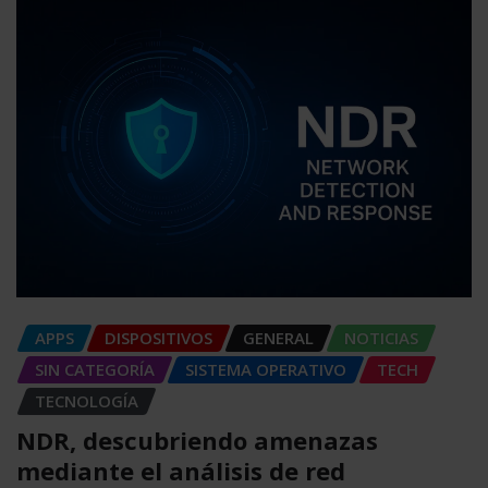
APPS
DISPOSITIVOS
GENERAL
NOTICIAS
SIN CATEGORÍA
SISTEMA OPERATIVO
TECH
TECNOLOGÍA
NDR, descubriendo amenazas
mediante el análisis de red