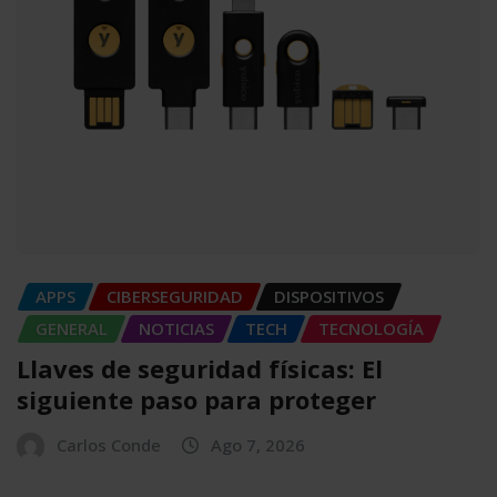
APPS
CIBERSEGURIDAD
DISPOSITIVOS
GENERAL
NOTICIAS
TECH
TECNOLOGÍA
Llaves de seguridad físicas: El
siguiente paso para proteger
Carlos Conde
Ago 7, 2026