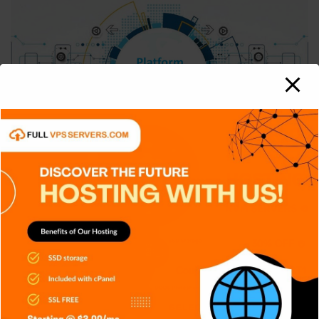
APPS
GENERAL
RETRO
SIN CATEGORÍA
SISTEMA OPERATIVO
TECH
TECNOLOGÍA
Platform Engineering, construyendo
plataformas para mejorar
Carlos Conde
Jul 31, 2026