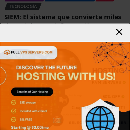
TECNOLOGÍA
SIEM: El sistema que convierte miles
de registros en información
Carlos Conde
Ago 4, 2026
APPS
GENERAL
RETRO
SIN CATEGORÍA
SISTEMA OPERATIVO
TECH
TECNOLOGÍA
Platform Engineering, construyendo
plataformas para mejorar
Carlos Conde
Jul 31, 2026
APPS
CIBERSEGURIDAD
GENERAL