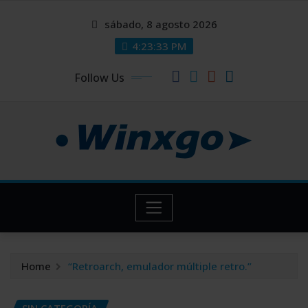
Skip
modal-check
modal-check
sábado, 8 agosto 2026
to
content
4:23:33 PM
Follow Us
Home
“Retroarch, emulador múltiple retro.”
SIN CATEGORÍA