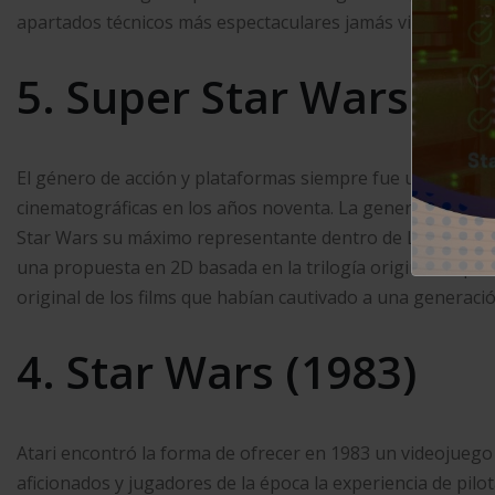
apartados técnicos más espectaculares jamás vistos.
5. Super Star Wars (19
El género de acción y plataformas siempre fue un buen c
cinematográficas en los años noventa. La generación de l
Star Wars su máximo representante dentro de La guerra de
una propuesta en 2D basada en la trilogía original de pel
original de los films que habían cautivado a una generació
4. Star Wars (1983)
Atari encontró la forma de ofrecer en 1983 un videojuego 
aficionados y jugadores de la época la experiencia de pilo