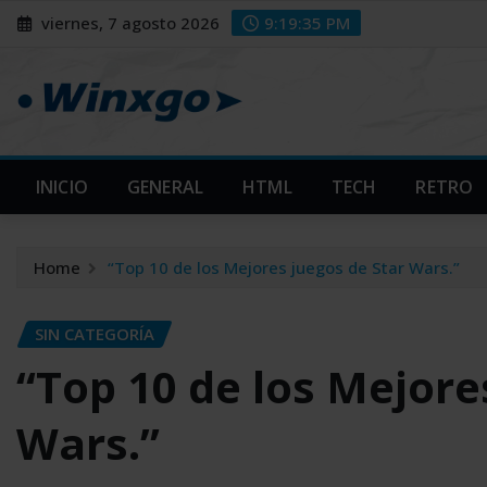
Skip
modal-check
modal-check
viernes, 7 agosto 2026
9:19:36 PM
to
content
INICIO
GENERAL
HTML
TECH
RETRO
Home
“Top 10 de los Mejores juegos de Star Wars.”
SIN CATEGORÍA
“Top 10 de los Mejore
Wars.”