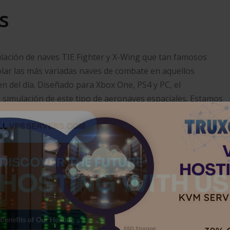
s
mulación de naves TIE Fighter y X-Wing que tan famosos
olar las más variadas naves de combate en aquellos
n del día. Diseñado para Xbox One, PS4 y PC, el
 simulación de este tipo de aeronaves espaciales. Estamos
decididamente por la cámara en primera persona, y que
 sagas como Rogue Squadron y Battlefront.
quadron (1998)
to a propuesta pero más realista, más centrado en la
a dirección, enfocándose en las cualidades shooters y
udiovisual dentro de Nintendo 64, con uno de los