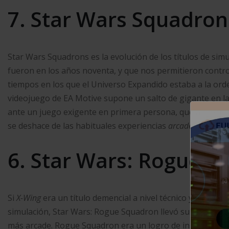
7. Star Wars Squadron
Star Wars Squadrons es la evolución de los títulos de si
fueron en los años noventa, y que nos permitieron contr
tiempos en los que el Universo Expandido estaba a la orde
videojuego de EA Motive supone un salto de gigante en la
ante un juego exigente en primera persona, que apuesta 
se deshace de las habituales experiencias
arcade
de otras
6. Star Wars: Rogue S
Si
X-Wing
era un título demencial a nivel técnico y en cuan
simulación, Star Wars: Rogue Squadron llevó su idea a otr
más arcade. Rogue Squadron era un logro de ingeniería a