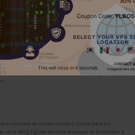
92, 1993, 1994)
oto privado para los videojuegos de adaptaciones
os 16 bits vivió algunos juegos memorables, siendo Super
 las galaxias. La saga Super Star Wars, a través de
This will close in
5
seconds
ículas de George Lucas, nos llevaba por el argumento
n.
que ofreciese de forma realista y creíble para los
tar un X-Wing Fighter durante el ataque de la rebelión a