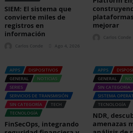
construyen
SIEM: El sistema que
plataformas
convierte miles de
mejorar
registros en
información
Carlos Conde
Carlos Conde
Ago 4, 2026
APPS
DISPOSITIVOS
APPS
DISPOS
GENERAL
NOTICIAS
GENERAL
NOT
SERIES
SIN CATEGORÍA
SERVICIOS DE TRANSMISIÓN
SISTEMA OPERA
SIN CATEGORÍA
TECH
TECNOLOGÍA
TECNOLOGÍA
NDR, descu
amenazas m
FinSecOps, integrando
análisis de 
seguridad financiera y