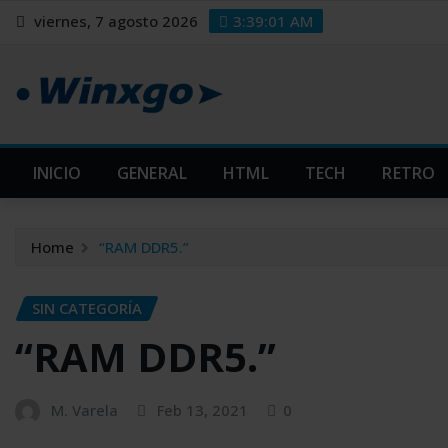
Skip
modal-check
modal-check
viernes, 7 agosto 2026
3:39:03 AM
to
content
INICIO
GENERAL
HTML
TECH
RETRO
Home
“RAM DDR5.”
SIN CATEGORÍA
“RAM DDR5.”
M. Varela
Feb 13, 2021
0