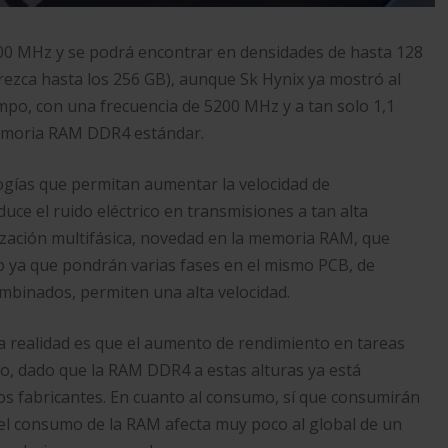
0 MHz y se podrá encontrar en densidades de hasta 128
zca hasta los 256 GB), aunque Sk Hynix ya mostró al
o, con una frecuencia de 5200 MHz y a tan solo 1,1
emoria RAM DDR4 estándar.
ogías que permitan aumentar la velocidad de
uce el ruido eléctrico en transmisiones a tan alta
nización multifásica, novedad en la memoria RAM, que
jo ya que pondrán varias fases en el mismo PCB, de
mbinados, permiten una alta velocidad.
realidad es que el aumento de rendimiento en tareas
io, dado que la RAM DDR4 a estas alturas ya está
os fabricantes. En cuanto al consumo, sí que consumirán
l consumo de la RAM afecta muy poco al global de un