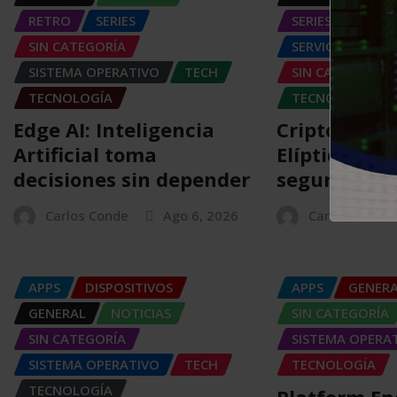
RETRO
SERIES
SERIES
SIN CATEGORÍA
SERVICIOS DE T
SISTEMA OPERATIVO
TECH
SIN CATEGORÍA
TECNOLOGÍA
TECNOLOGÍA
Edge AI: Inteligencia
Criptografí
Artificial toma
Elíptica (EC
decisiones sin depender
seguridad
Carlos Conde
Ago 6, 2026
Carlos Conde
APPS
DISPOSITIVOS
APPS
GENER
GENERAL
NOTICIAS
SIN CATEGORÍA
SIN CATEGORÍA
SISTEMA OPERA
SISTEMA OPERATIVO
TECH
TECNOLOGÍA
TECNOLOGÍA
Platform En