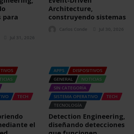
do
Architecture,
 para
construyendo sistemas
Carlos Conde
Jul 30, 2026
Jul 31, 2026
ITIVOS
APPS
DISPOSITIVOS
ICIAS
GENERAL
NOTICIAS
SIN CATEGORÍA
TIVO
TECH
SISTEMA OPERATIVO
TECH
TECNOLOGÍA
briendo
Detection Engineering,
ediante el
diseñando detecciones
red
que funcionen