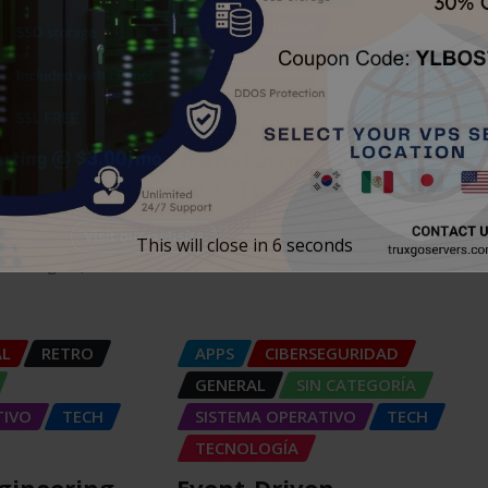
SIN CATEGORÍA
RANSMISIÓN
SISTEMA OPERATIVO
TECH
TECH
TECNOLOGÍA
Git: La herramienta que
transformó el desarrollo
a de Curva
de software
C): Más
Carlos Conde
Ago 5, 2026
This will close in
5
seconds
Ago 6, 2026
AL
RETRO
APPS
CIBERSEGURIDAD
GENERAL
SIN CATEGORÍA
TIVO
TECH
SISTEMA OPERATIVO
TECH
TECNOLOGÍA
gineering,
Event-Driven