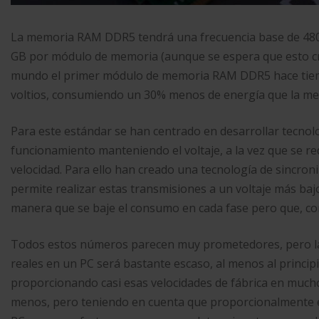
La memoria RAM DDR5 tendrá una frecuencia base de 480
GB por módulo de memoria (aunque se espera que esto cre
mundo el primer módulo de memoria RAM DDR5 hace tiemp
voltios, consumiendo un 30% menos de energía que la m
Para este estándar se han centrado en desarrollar tecnol
funcionamiento manteniendo el voltaje, a la vez que se red
velocidad. Para ello han creado una tecnología de sincro
permite realizar estas transmisiones a un voltaje más ba
manera que se baje el consumo en cada fase pero que, co
Todos estos números parecen muy prometedores, pero la 
reales en un PC será bastante escaso, al menos al princip
proporcionando casi esas velocidades de fábrica en much
menos, pero teniendo en cuenta que proporcionalmente e