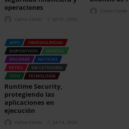
operaciones
Carlos Conde
Carlos Conde
Jul 21, 2026
APPS
CIBERSEGURIDAD
DISPOSITIVOS
GENERAL
MALWARE
NOTICIAS
RETRO
SIN CATEGORÍA
TECH
TECNOLOGÍA
Runtime Security,
protegiendo las
aplicaciones en
ejecución
Carlos Conde
Jul 14, 2026